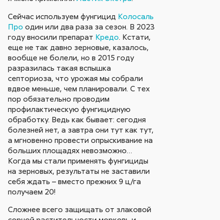
Сейчас используем фунгицид
Колосаль
Про
один или два раза за сезон. В 2023
году вносили препарат
Кредо
. Кстати,
еще не так давно зерновые, казалось,
вообще не болели, но в 2015 году
разразилась такая вспышка
септориоза, что урожая мы собрали
вдвое меньше, чем планировали. С тех
пор обязательно проводим
профилактическую фунгицидную
обработку. Ведь как бывает: сегодня
болезней нет, а завтра они тут как тут,
а мгновенно провести опрыскивание на
больших площадях невозможно…
Когда мы стали применять фунгициды
на зерновых, результаты не заставили
себя ждать – вместо прежних 9 ц/га
получаем 20!
Сложнее всего защищать от злаковой
сорной растительности морковь и