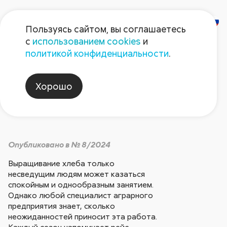
Пользуясь сайтом, вы соглашаетесь
с
использованием cookies
и
Курс на успех!
политикой конфиденциальности
.
Хорошо
Практический опыт
Опубликовано в № 8/2024
Выращивание хлеба только
несведущим людям может казаться
спокойным и однообразным занятием.
Однако любой специалист аграрного
предприятия знает, сколько
неожиданностей приносит эта работа.
Каждый сезон напоминает рейс