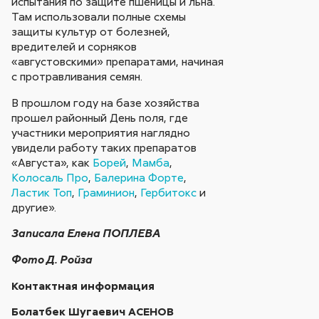
испытания по защите пшеницы и льна.
Там использовали полные схемы
защиты культур от болезней,
вредителей и сорняков
«августовскими» препаратами, начиная
с протравливания семян.
В прошлом году на базе хозяйства
прошел районный День поля, где
участники мероприятия наглядно
увидели работу таких препаратов
«Августа», как
Борей
,
Мамба
,
Колосаль Про
,
Балерина Форте
,
Ластик Топ
,
Граминион
,
Гербитокс
и
другие».
Записала Елена ПОПЛЕВА
Фото Д. Ройза
Контактная информация
Болатбек Шугаевич АСЕНОВ