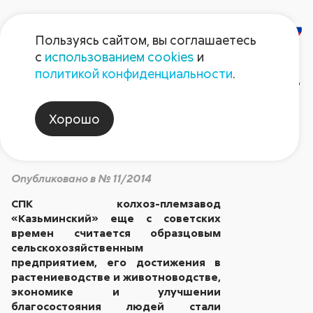
Пользуясь сайтом, вы соглашаетесь
с
использованием cookies
и
Как жить в гармонии.
политикой конфиденциальности
.
Из опыта
Хорошо
«Казьминского»
Опубликовано в № 11/2014
СПК колхоз-племзавод
«Казьминский» еще с советских
времен считается образцовым
сельскохозяйственным
предприятием, его достижения в
растениеводстве и животноводстве,
экономике и улучшении
благосостояния людей стали