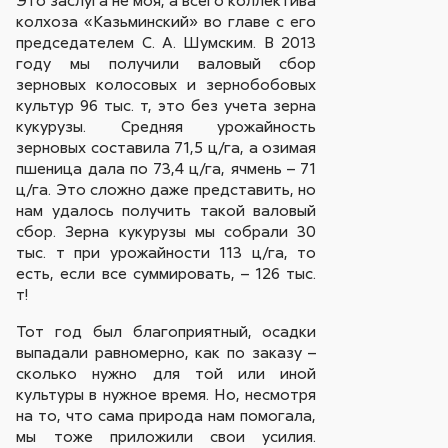
Это заслуга не моя, а всего коллектива
колхоза «Казьминский» во главе с его
председателем С. А. Шумским. В 2013
году мы получили валовый сбор
зерновых колосовых и зернобобовых
культур 96 тыс. т, это без учета зерна
кукурузы. Средняя урожайность
зерновых составила 71,5 ц/га, а озимая
пшеница дала по 73,4 ц/га, ячмень – 71
ц/га. Это сложно даже представить, но
нам удалось получить такой валовый
сбор. Зерна кукурузы мы собрали 30
тыс. т при урожайности 113 ц/га, то
есть, если все суммировать, – 126 тыс.
т!
Тот год был благоприятный, осадки
выпадали равномерно, как по заказу –
сколько нужно для той или иной
культуры в нужное время. Но, несмотря
на то, что сама природа нам помогала,
мы тоже приложили свои усилия.