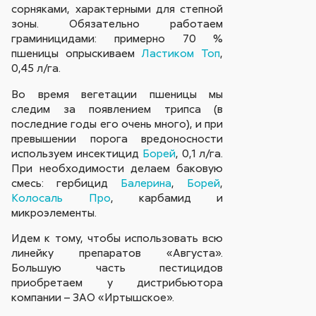
сорняками, характерными для степной
зоны. Обязательно работаем
граминицидами: примерно 70 %
пшеницы опрыскиваем
Ластиком Топ
,
0,45 л/га.
Во время вегетации пшеницы мы
следим за появлением трипса (в
последние годы его очень много), и при
превышении порога вредоносности
используем инсектицид
Борей
, 0,1 л/га.
При необходимости делаем баковую
смесь: гербицид
Балерина
,
Борей
,
Колосаль Про
, карбамид и
микроэлементы.
Идем к тому, чтобы использовать всю
линейку препаратов «Августа».
Большую часть пестицидов
приобретаем у дистрибьютора
компании – ЗАО «Иртышское».