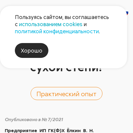
Пользуясь сайтом, вы соглашаетесь
с
использованием cookies
и
Как сделать
политикой конфиденциальности
.
растениеводство
Хорошо
рентабельным в
сухой степи?
Практический опыт
Опубликовано в № 7/2021
Предприятие ИП ГК(Ф)Х Ёлкин В. Н.