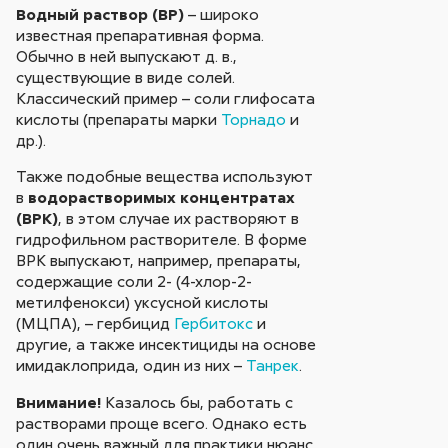
Водный раствор (ВР)
– широко
известная препаративная форма.
Обычно в ней выпускают д. в.,
существующие в виде солей.
Классический пример – соли глифосата
кислоты (препараты марки
Торнадо
и
др.).
Также подобные вещества используют
в
водорастворимых концентратах
(ВРК)
, в этом случае их растворяют в
гидрофильном растворителе. В форме
ВРК выпускают, например, препараты,
содержащие соли 2- (4-хлор-2-
метилфенокси) уксусной кислоты
(МЦПА), – гербицид
Гербитокс
и
другие, а также инсектициды на основе
имидаклоприда, один из них –
Танрек
.
Внимание!
Казалось бы, работать с
растворами проще всего. Однако есть
один очень важный для практики нюанс.