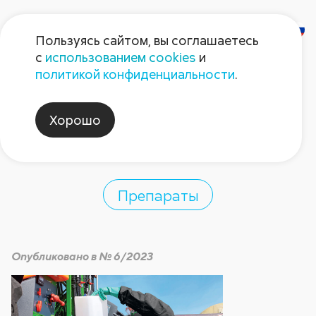
Пользуясь сайтом, вы соглашаетесь
с
использованием cookies
и
Как работать с
политикой конфиденциальности
.
препаративными
Хорошо
формами?
Препараты
Опубликовано в № 6/2023