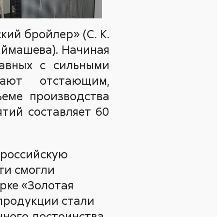
кий бройлер» (С. К.
аймашева). Начиная
равных с сильными
гают отстающим,
еме производства
ятий составляет 60
ероссийскую
ти смогли
рке «Золотая
 продукции стали
чного достоинства.