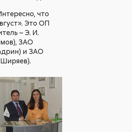
Интересно, что
густ». Это ОП
ель – Э. И.
имов), ЗАО
адрин) и ЗАО
 Ширяев).