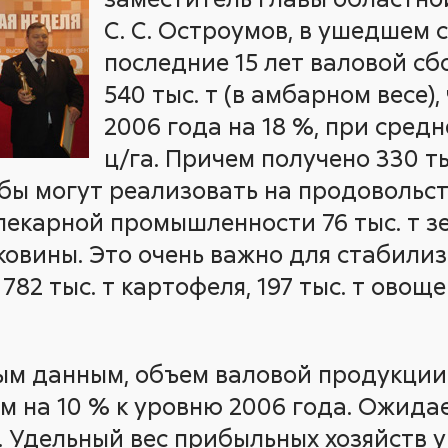
С. С. Остроумов, в ушедшем 
последние 15 лет валовой сб
540 тыс. т (в амбарном весе)
2006 года на 18 %, при сред
ц/га. Причем получено 330 ты
бы могут реализовать на продовольс
пекарной промышленности 76 тыс. т 
овины. Это очень важно для стабилиз
782 тыс. т картофеля, 197 тыс. т овоще
м данным, объем валовой продукции 
ем на 10 % к уровню 2006 года. Ожида
. Удельный вес прибыльных хозяйств у