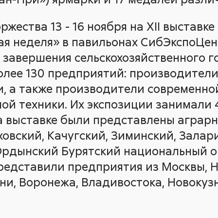
жества 13 - 16 ноября на XII выставке
 неделя» в павильонах СибЭкспоЦент
завершения сельскохозяйственного г
олее 130 предприятий: производител
и, а также производители современно
ой техники.
Их экспозиции занимали 4,
 выставке были представлены аграрн
овский, Качугский, Зиминский, Залар
Ордынский Бурятский национальный ок
едставили предприятия из Москвы, Н
ни, Воронежа, Владивостока, Новокуз