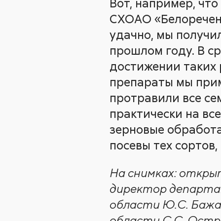
Вот, например, чт
СХОАО «Белореченс
удачно, мы получили
прошлом году. В ср
достижении таких р
препараты мы приме
протравили все сем
практически на все
зерновые обработа
посевы тех сортов
На снимках: откры
директор департа
области Ю.С. Баж
области С.С. Остр