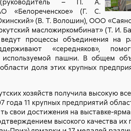
 (руководитель – П. А.
АО «Белореченское» (Г. С.
кинский» (В. Т. Волошин), ООО «Саянс
ркутский масложиркомбинат» (Т. И. Б
 ведут процессы объединения на 
оддерживают «середняков», помо
 используемой пашни. В общем объ
области доля этих крупных предпри
утских хозяйств получила высокую вс
07 года 11 крупных предприятий облас
ь свои достижения на выставке-ярма
Подтверждением высокого качества их
ан-При») ярмарки и 17 медалей разли