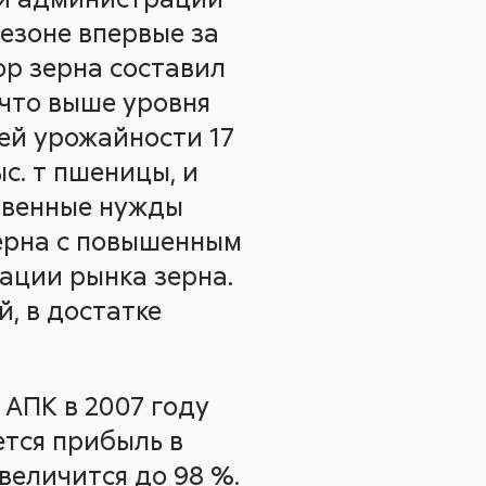
сезоне впервые за
ор зерна составил
, что выше уровня
ней урожайности 17
с. т пшеницы, и
твенные нужды
зерна с повышенным
ации рынка зерна.
й, в достатке
АПК в 2007 году
ется прибыль в
величится до 98 %.