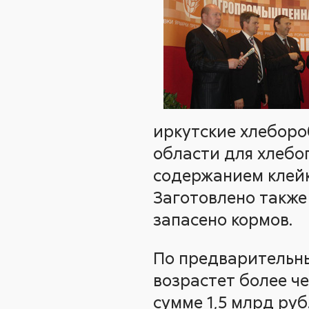
иркутские хлеборо
области для хлебо
содержанием клейк
Заготовлено также 
запасено кормов.
По предварительны
возрастет более ч
сумме 1,5 млрд руб