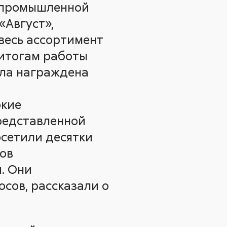
ропромышленной
«Август»,
 весь ассортимент
 итогам работы
ыла награждена
окие
редставленной
сетили десятки
ов
. Они
осов, рассказали о