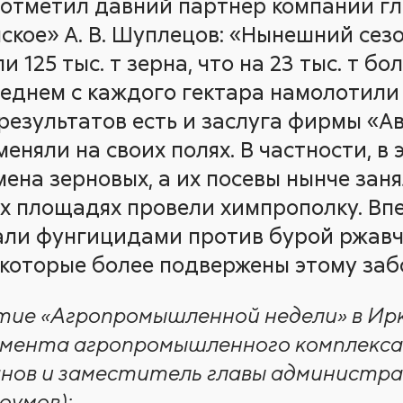
о отметил давний партнер компании г
кое» А. В. Шуплецов: «Нынешний сез
 125 тыс. т зерна, что на 23 тыс. т бо
еднем с каждого гектара намолотили 
езультатов есть и заслуга фирмы «Ав
няли на своих полях. В частности, в 
ена зерновых, а их посевы нынче занял
х площадях провели химпрополку. Впер
ли фунгицидами против бурой ржавч
, которые более подвержены этому за
тие «Агропромышленной недели» в Ирк
мента агропромышленного комплекса
анов и заместитель главы администр
оумов);