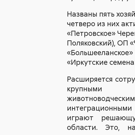
Названы пять хозяй
четверо из них ак
«Петровское» Черем
Поляковский), ОП «
«Большееланское» У
«Иркутские семена»
Расширяется сотру
крупными
животноводче
интеграционными
играют решающ
области. Это, н