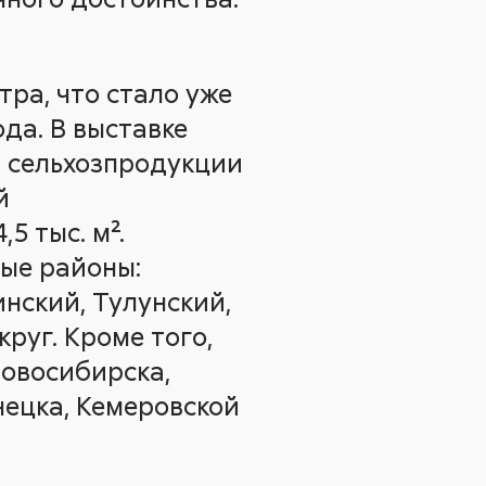
ра, что стало уже
ода.
В выставке
и сельхозпродукции
й
5 тыс. м².
ые районы:
инский, Тулунский,
руг. Кроме того,
овосибирска,
нецка, Кемеровской