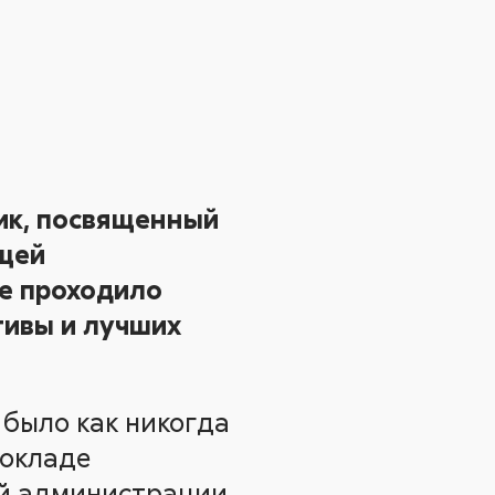
ник, посвященный
ющей
е проходило
тивы и лучших
 было как никогда
докладе
ой администрации