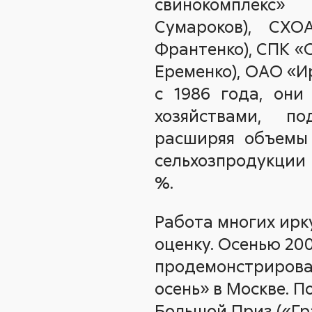
свинокомплекс»
Сумароков), СХО
Франтенко), СПК «О
Еременко), ОАО «И
с 1986 года, они
хозяйствами, п
расширяя объемы
сельхозпродукции 
%.
Работа многих ирк
оценку. Осенью 20
продемонстрироват
осень» в Москве. 
Большой Приз («Гр