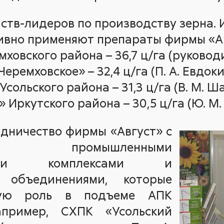
ств-лидеров по производству зерна. 
тивно применяют препараты фирмы «Ав
ховского района – 36,7 ц/га (руководит
Черемховское» – 32,4 ц/га (П. А. Евдок
сольского района – 31,3 ц/га (В. М. Ш
 Иркутского района – 30,5 ц/га (Ю. М.
дничество фирмы «Август» с
 промышленными
скими комплексами и
 объединениями, которые
ую роль в подъеме АПК
апример, СХПК «Усольский