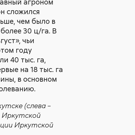
лавный агроном
он сложился
льше, чем было в
более 30 ц/га. В
густ», чьи
этом году
и 40 тыс. га,
вые на 18 тыс. га
ины, в основном
болеванию.
утске (слева –
 Иркутской
ации Иркутской