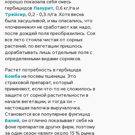
хорошо показала себя смесь
гербицидов
Лазурит
, 0,6 кг/га и
Трейсер
, 0,2 - 0,3 л/га. Хотя весна
была засушливой, и мы опасались, что
«почвенники» не сработают как надо,
после дождей поля преобразились. Соя
все лето стояла чистая от сорных
растений, по вегетации пришлось
дорабатывать лишь отдельные поля с
определенными видами сорняков.
Растет потребность в гербициде
Бомба
на посевы пшеницы. Это
страховой препарат, который
применяют, если что-то не сложилось в
защите от сорной растительности в
начале вегетации, и тогда он –
настоящая палочка-выручалочка.
Становится все популярнее фунгицид
Балий
, он отлично показывает себя на
фоне препаратов других фирм, поэтому
за один сезон «взял» около 15 % рынка