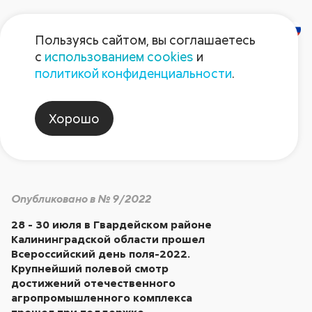
Пользуясь сайтом, вы соглашаетесь
с
использованием cookies
и
Главный День поля
политикой конфиденциальности
.
Хорошо
Август non-stop
Опубликовано в № 9/2022
28 - 30 июля в Гвардейском районе
Калининградской области прошел
Всероссийский день поля-2022.
Крупнейший полевой смотр
достижений отечественного
агропромышленного комплекса
прошел при поддержке