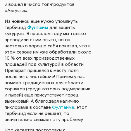
и вошел в число топ-продуктов
«Августа».
Из новинок еще нужно упомянуть
гербицид
Фултайм
для защиты
кукурузы. В прошлом году мы только
проводили с ним опыты, но он
настолько хорошо себя показал, что в
этом сезоне им уже обработали около
10 % от всех производственных
площадей под культурой в области.
Препарат пришелся к месту: поля
после него чистейшие! Причем у нас
помимо традиционных для области
сорняков (среди которых подмаренник
и пырей) еще присутствует горец
вьюнковый. А благодаря наличию
пиклорама в составе
Фултайма
, этот
гербицид если не решает, то
значительно снижает эту проблему.
Что касается подготовки к