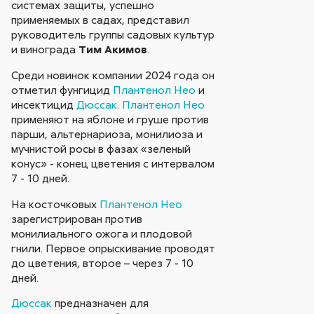
системах защиты, успешно
применяемых в садах, представил
руководитель группы садовых культур
и винограда
Тим Акимов
.
Среди новинок компании 2024 года он
отметил фунгицид
Плантенол Нео
и
инсектицид
Дюссак
.
Плантенол Нео
применяют на яблоне и груше против
парши, альтернариоза, монилиоза и
мучнистой росы в фазах «зеленый
конус» - конец цветения с интервалом
7 - 10 дней.
На косточковых
Плантенол Нео
зарегистрирован против
монилиального ожога и плодовой
гнили. Первое опрыскивание проводят
до цветения, второе – через 7 - 10
дней.
Дюссак
предназначен для