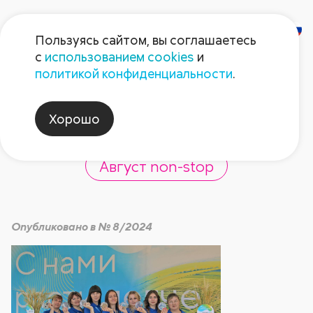
Пользуясь сайтом, вы соглашаетесь
с
использованием cookies
и
День поля на
политикой конфиденциальности
.
Орловщине
Хорошо
Август non-stop
Опубликовано в № 8/2024