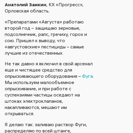
Анатолий Заикин
, КХ «Прогресс»,
Орловская область.
«Препаратами «Августа» работаю
второй год – защищаю зерновые,
подсолнечник, рапс, гречиху, горох и
сою. Пришел к выводу, что
«августовские» пестициды – самые
лучшие из отечественных.
Не так давно я включил в свой арсенал
еще и чистящее средство для
опрыскивающего оборудования –
Фуга
.
Мы используем малообъемное
опрыскивание, и при работе с
суспензиями частицы оседают на
штоках электроклапанов,
накапливаются, мешают им
открываться.
Я делаю так: заливаю раствор Фуги,
распределяю по всей штанге,