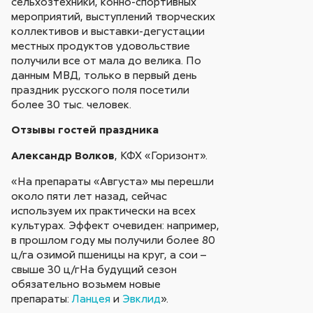
сельхозтехники, конно-спортивных
мероприятий, выступлений творческих
коллективов и выставки-дегустации
местных продуктов удовольствие
получили все от мала до велика. По
данным МВД, только в первый день
праздник русского поля посетили
более 30 тыс. человек.
Отзывы гостей праздника
Александр Волков
, КФХ «Горизонт».
«На препараты «Августа» мы перешли
около пяти лет назад, сейчас
используем их практически на всех
культурах. Эффект очевиден: например,
в прошлом году мы получили более 80
ц/га озимой пшеницы на круг, а сои –
свыше 30 ц/гНа будущий сезон
обязательно возьмем новые
препараты:
Ланцея
и
Эвклид
».