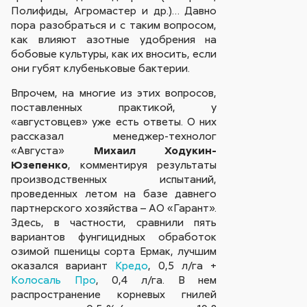
Полифиды, Агромастер и др.)… Давно
пора разобраться и с таким вопросом,
как влияют азотные удобрения на
бобовые культуры, как их вносить, если
они губят клубеньковые бактерии.
Впрочем, на многие из этих вопросов,
поставленных практикой, у
«августовцев» уже есть ответы. О них
рассказал менеджер-технолог
«Августа»
Михаил Ходукин-
Юзепенко
, комментируя результаты
производственных испытаний,
проведенных летом на базе давнего
партнерского хозяйства – АО «Гарант».
Здесь, в частности, сравнили пять
вариантов фунгицидных обработок
озимой пшеницы сорта Ермак, лучшим
оказался вариант
Кредо
, 0,5 л/га +
Колосаль Про
, 0,4 л/га. В нем
распространение корневых гнилей