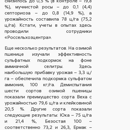
снизилось до 0,5 % (в контроле – 19,8
%), мучнистой росы – до 0,1 (4,4)
септориоза – до 0,8 (14,9 %), а
урожайность составила 78 ц/га (75,2
ц/га). Кстати, учеты в опытах здесь
проводили сотрудники
«Россельхозцентра».
Еще несколько результатов. На озимой
пшенице изучали эффективность
сульфатных подкормок на фоне
аммиачной селитры. Здесь
наибольшую прибавку урожая – 3,3 ц/
га – обеспечила подкормка сульфатом
аммония, 100 кг/га. Демиспытания
шести сортов озимой пшеницы
показали преимущество сорта Веха с
урожайностью 79,6 ц/га и клейковиной
20,5 %. Другие сорта показали
следующие результаты: Юка – 75 ц/га
и 21,4 %, Безостая 100 –
соответственно 73,2 и 26,3, Ермак –