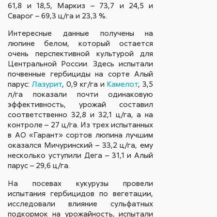
61,8 и 18,5, Маркиз – 73,7 и 24,5 и
Сварог – 69,3 ц/га и 23,3 %.
Интересные данные получены на
люпине белом, который остается
очень перспективной культурой для
Центральной России. Здесь испытали
почвенные гербициды на сорте Алый
парус:
Лазурит
, 0,9 кг/га и
Камелот
, 3,5
л/га показали почти одинаковую
эффективность, урожай составил
соответственно 32,8 и 32,1 ц/га, а на
контроле – 27 ц/га. Из трех испытанных
в АО «Гарант» сортов люпина лучшим
оказался Мичуринский – 33,2 ц/га, ему
несколько уступили Дега – 31,1 и Алый
парус – 29,6 ц/га.
На посевах кукурузы провели
испытания гербицидов по вегетации,
исследовали влияние сульфатных
подкормок на урожайность, испытали