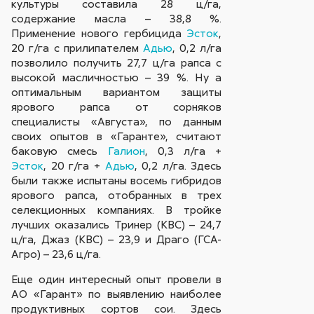
культуры составила 28 ц/га,
содержание масла – 38,8 %.
Применение нового гербицида
Эсток
,
20 г/га с прилипателем
Адью
, 0,2 л/га
позволило получить 27,7 ц/га рапса с
высокой масличностью – 39 %. Ну а
оптимальным вариантом защиты
ярового рапса от сорняков
специалисты «Августа», по данным
своих опытов в «Гаранте», считают
баковую смесь
Галион
, 0,3 л/га +
Эсток
, 20 г/га +
Адью
, 0,2 л/га. Здесь
были также испытаны восемь гибридов
ярового рапса, отобранных в трех
селекционных компаниях. В тройке
лучших оказались Тринер (КВС) – 24,7
ц/га, Джаз (КВС) – 23,9 и Драго (ГСА-
Агро) – 23,6 ц/га.
Еще один интересный опыт провели в
АО «Гарант» по выявлению наиболее
продуктивных сортов сои. Здесь