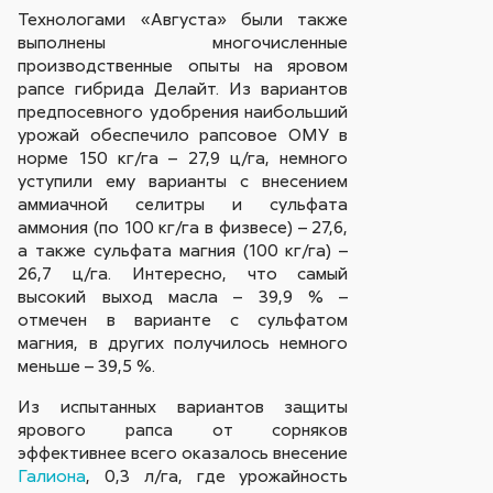
Технологами «Августа» были также
выполнены многочисленные
производственные опыты на яровом
рапсе гибрида Делайт. Из вариантов
предпосевного удобрения наибольший
урожай обеспечило рапсовое ОМУ в
норме 150 кг/га – 27,9 ц/га, немного
уступили ему варианты с внесением
аммиачной селитры и сульфата
аммония (по 100 кг/га в физвесе) – 27,6,
а также сульфата магния (100 кг/га) –
26,7 ц/га. Интересно, что самый
высокий выход масла – 39,9 % –
отмечен в варианте с сульфатом
магния, в других получилось немного
меньше – 39,5 %.
Из испытанных вариантов защиты
ярового рапса от сорняков
эффективнее всего оказалось внесение
Галиона
, 0,3 л/га, где урожайность