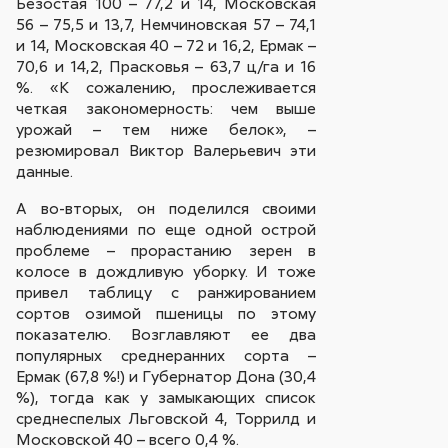
Безостая 100 – 77,2 и 14, Московская
56 – 75,5 и 13,7, Немчиновская 57 – 74,1
и 14, Московская 40 – 72 и 16,2, Ермак –
70,6 и 14,2, Прасковья – 63,7 ц/га и 16
%. «К сожалению, прослеживается
четкая закономерность: чем выше
урожай – тем ниже белок», –
резюмировал Виктор Валерьевич эти
данные.
А во-вторых, он поделился своими
наблюдениями по еще одной острой
проблеме – прорастанию зерен в
колосе в дождливую уборку. И тоже
привел таблицу с ранжированием
сортов озимой пшеницы по этому
показателю. Возглавляют ее два
популярных среднеранних сорта –
Ермак (67,8 %!) и Губернатор Дона (30,4
%), тогда как у замыкающих список
среднеспелых Льговской 4, Торрилд и
Московской 40 – всего 0,4 %.