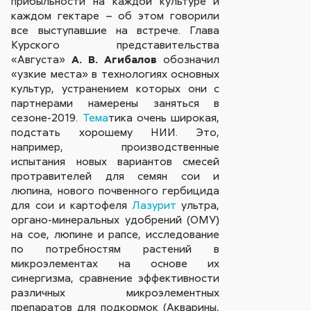
прибыльности на каждой культуре и
каждом гектаре – об этом говорили
все выступавшие на встрече. Глава
Курского представительства
«Августа»
А. В. Агибалов
обозначил
«узкие места» в технологиях основных
культур, устранением которых они с
партнерами намерены заняться в
сезоне-2019.
Тема
тика очень широкая,
подстать хорошему НИИ. Это,
например, производственные
испытания новых вариантов смесей
протравителей для семян сои и
люпина, нового почвенного гербицида
для сои и картофеля
Лазурит
ультра,
органо-минеральных удобрений (ОМУ)
на сое, люпине и рапсе, исследование
по потребностям растений в
микроэлементах на основе их
синергизма, сравнение эффективности
различных микроэлементных
препаратов для подкормок (Акварины,