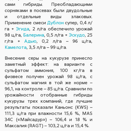
сами гибриды. Преобладающими
сорняками в посевах были двудольные
и отдельные виды злаковых.
Применение смеси
Дублон
супер, 0,4 л/
га +
Эгида
, 2 л/га обеспечило урожай
98 ц/га,
Балерина
, 0,5 л/га +
Эскудо
, 25
г/га +
Адью
, 0,2 л/га – 96 ц/га,
Камелота
, 3,5 л/га – 99 ц/га.
Внесение серы на кукурузе принесло
заметный эффект: на варианте с
сульфатом аммония, 100 кг/га в
физвесе получен урожай 98 ц/га, с
сульфатом магния в той же норме –
96,1, на контроле – 85 ц/га. Сравнили по
урожайности отобранные гибриды
кукурузы трех компаний, где лучшие
результаты показали Каньонс (КWS) –
111,3 ц/га при влажности 15,6 %, MAS
34С («Майсадур») – 106,4 и 18 % и
Максалия (RAGT) – 103,2 ц/га и 15,4 %.