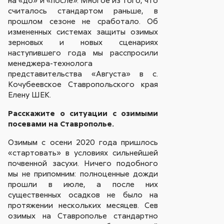
на «до» и «после». Многое из того, что
считалось стандартом раньше, в
прошлом сезоне не сработало. Об
измененных системах защиты озимых
зерновых и новых сценариях
наступившего года мы расспросили
менеджера-технолога
представительства «Августа» в с.
Кочубеевское Ставропольского края
Елену ШЕК.
Расскажите о ситуации с озимыми
посевами на Ставрополье.
Озимым с осени 2020 года пришлось
«стартовать» в условиях сильнейшей
почвенной засухи. Ничего подобного
мы не припомним: полноценные дожди
прошли в июле, а после них
существенных осадков не было на
протяжении нескольких месяцев. Сев
озимых на Ставрополье стандартно