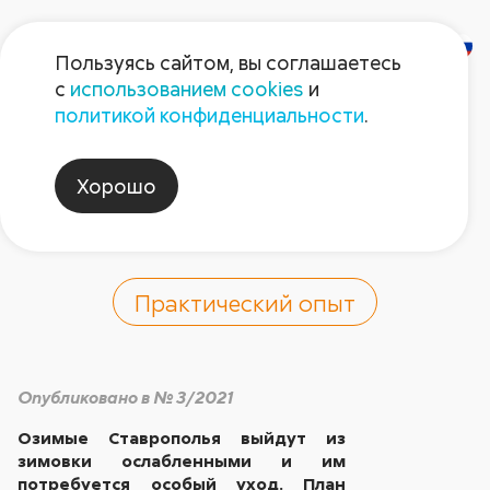
Пользуясь сайтом, вы соглашаетесь
с
использованием cookies
и
Что сделать для
политикой конфиденциальности
.
озимых в начале
Хорошо
вегетации
Практический опыт
Опубликовано в № 3/2021
Озимые Ставрополья выйдут из
зимовки ослабленными и им
потребуется особый уход. План