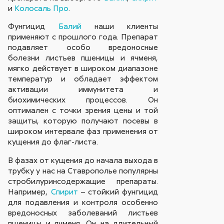
и
Колосаль Про
.
Фунгицид
Балий
наши клиенты
применяют с прошлого года. Препарат
подавляет особо вредоносные
болезни листьев пшеницы и ячменя,
мягко действует в широком диапазоне
температур и обладает эффектом
активации иммунитета и
биохимических процессов. Он
оптимален с точки зрения цены и той
защиты, которую получают посевы в
широком интервале фаз применения от
кущения до флаг-листа.
В фазах от кущения до начала выхода в
трубку у нас на Ставрополье популярны
стробилуринсодержащие препараты.
Например,
Спирит
– стойкий фунгицид
для подавления и контроля особенно
вредоносных заболеваний листьев
пшеницы и ячменя. Он на длительный