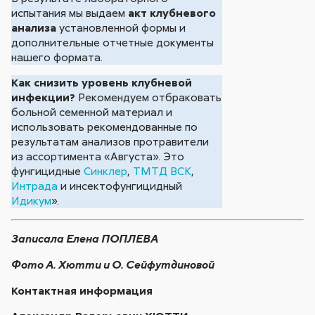
испытания мы выдаем
акт клубневого
анализа
установленной формы и
дополнительные отчетные документы
нашего формата.
Как снизить уровень клубневой
инфекции?
Рекомендуем отбраковать
больной семенной материал и
использовать рекомендованные по
результатам анализов протравители
из ассортимента «Августа». Это
фунгицидные
Синклер
,
ТМТД ВСК
,
Интрада
и инсектофунгицидный
Идикум
».
Записала Елена ПОПЛЕВА
Фото А. Хютти и О. Сейфутдиновой
Контактная информация