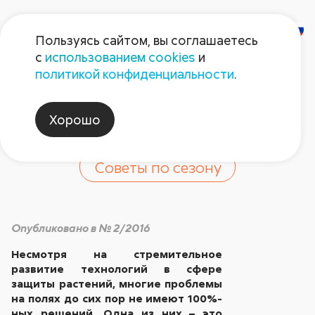
Пользуясь сайтом, вы соглашаетесь
с
использованием cookies
и
Борьба с корневыми
политикой конфиденциальности
.
гнилями
Хорошо
Советы по сезону
Опубликовано в № 2/2016
Несмотря на стремительное
развитие технологий в сфере
защиты растений, многие проблемы
на полях до сих пор не имеют 100%-
ных решений. Одна из них – это