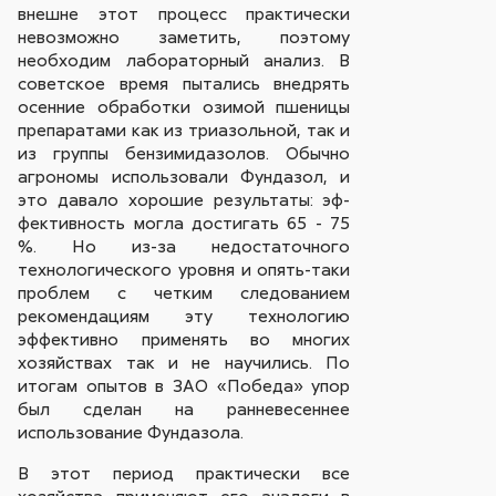
внешне этот процесс практически
невозможно заметить, поэтому
необходим лабораторный анализ. В
советское время пытались внедрять
осенние обработки озимой пшеницы
препаратами как из триазольной, так и
из группы бензимидазолов. Обычно
агрономы использовали Фундазол, и
это давало хорошие результаты: эф­
фективность могла достигать 65 - 75
%. Но из-за недостаточного
технологического уровня и опять-таки
проблем с четким следованием
рекомендациям эту технологию
эффективно применять во многих
хозяйствах так и не научились. По
итогам опытов в ЗАО «Победа» упор
был сделан на ранневесеннее
использование Фундазола.
В этот период практически все
хозяйства применяют его аналоги в