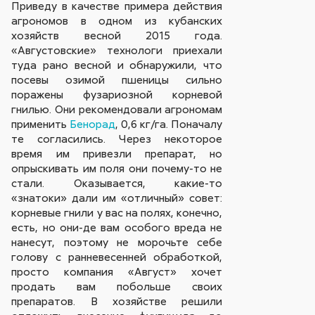
Приведу в качестве примера действия
агрономов в одном из кубанских
хозяйств весной 2015 года.
«Августовские» технологи приехали
туда рано весной и обнаружили, что
посевы озимой пшеницы сильно
поражены фузариозной корневой
гнилью. Они рекомендовали агрономам
применить
Бенорад
, 0,6 кг/га. Поначалу
те согласились. Через некоторое
время им привезли препарат, но
опрыскивать им поля они почему-то не
стали. Оказывается, какие-то
«знатоки» дали им «отличный» совет:
корневые гнили у вас на полях, конечно,
есть, но они-де вам особого вреда не
нанесут, поэтому не морочьте себе
голову с ранневе­сенней обработкой,
просто компания «Август» хочет
продать вам побольше своих
препаратов. В хозяйстве решили