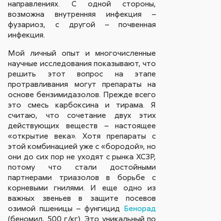
направлениях. С одной стороны,
возможна внутренняя инфекция –
фузариоз, с другой – почвенная
инфекция.
Мой личный опыт и многочисленные
научные исследования показывают, что
решить этот вопрос на этапе
протравливания могут препараты на
основе бензимидазолов. Прежде всего
это смесь карбоксина и тирама. Я
считаю, что сочетание двух этих
действующих веществ – настоящее
«открытие века». Хотя препараты с
этой комбинацией уже с «бородой», но
они до сих пор не уходят c рынка ХСЗР,
потому что стали достойными
партнерами триазолов в борьбе с
корневыми гнилями. И еще одно из
важных звеньев в защите посевов
озимой пшеницы – фунгицид
Бенорад
(беномил, 500 г/кг). Это уникальный по