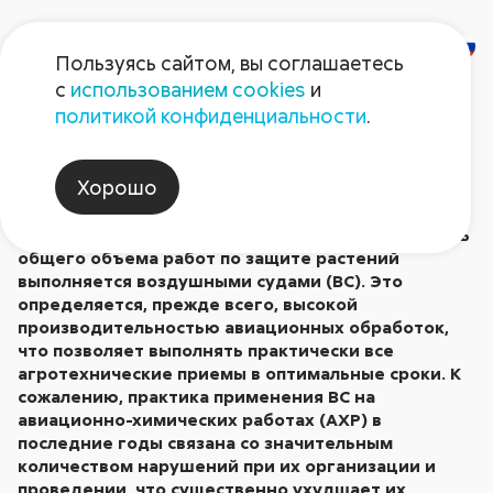
Пользуясь сайтом, вы соглашаетесь
с
использованием cookies
и
АВИАХИМРАБОТЫ:
политикой конфиденциальности
.
Хорошо
Опубликовано в № 10/2003
В Краснодарском крае ежегодно примерно треть
общего объема работ по защите растений
выполняется воздушными судами (ВС). Это
определяется, прежде всего, высокой
производительностью авиационных обработок,
что позволяет выполнять практически все
агротехнические приемы в оптимальные сроки. К
сожалению, практика применения ВС на
авиационно-химических работах (АХР) в
последние годы связана со значительным
количеством нарушений при их организации и
проведении, что существенно ухудшает их