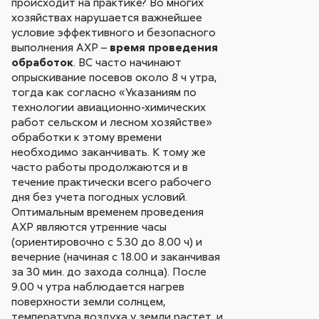
происходит на практике? Во многих
хозяйствах нарушается важнейшее
условие эффективного и безопасного
выполнения АХР –
время проведения
обработок
. ВС часто начинают
опрыскивание посевов около 8 ч утра,
тогда как согласно «Указаниям по
технологии авиационно-химических
работ сельском и лесном хозяйстве»
обработки к этому времени
необходимо заканчивать. К тому же
часто работы продолжаются и в
течение практически всего рабочего
дня без учета погодных условий.
Оптимальным временем проведения
АХР являются утренние часы
(ориентировочно с 5.30 до 8.00 ч) и
вечерние (начиная с 18.00 и заканчивая
за 30 мин. до захода солнца). После
9.00 ч утра наблюдается нагрев
поверхности земли солнцем,
температура воздуха у земли растет, и