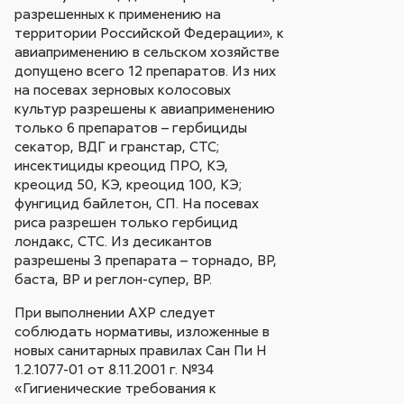
разрешенных к применению на
территории Российской Федерации», к
авиаприменению в сельском хозяйстве
допущено всего 12 препаратов. Из них
на посевах зерновых колосовых
культур разрешены к авиаприменению
только 6 препаратов – гербициды
секатор, ВДГ и гранстар, СТС;
инсектициды креоцид ПРО, КЭ,
креоцид 50, КЭ, креоцид 100, КЭ;
фунгицид байлетон, СП. На посевах
риса разрешен только гербицид
лондакс, СТС. Из десикантов
разрешены 3 препарата – торнадо, ВР,
баста, ВР и реглон-супер, ВР.
При выполнении АХР следует
соблюдать нормативы, изложенные в
новых санитарных правилах Сан Пи Н
1.2.1077-01 от 8.11.2001 г. №34
«Гигиенические требования к