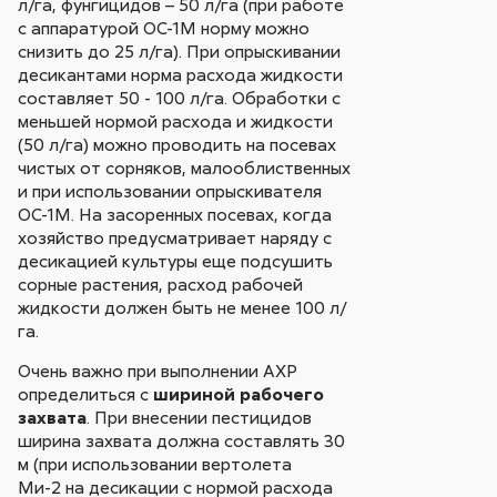
л/га, фунгицидов – 50 л/га (при работе
с аппаратурой ОС-1М норму можно
снизить до 25 л/га). При опрыскивании
десикантами норма расхода жидкости
составляет 50 - 100 л/га. Обработки с
меньшей нормой расхода и жидкости
(50 л/га) можно проводить на посевах
чистых от сорняков, малооблиственных
и при использовании опрыскивателя
ОС-1М. На засоренных посевах, когда
хозяйство предусматривает наряду с
десикацией культуры еще подсушить
сорные растения, расход рабочей
жидкости должен быть не менее 100 л/
га.
Очень важно при выполнении АХР
определиться с
шириной рабочего
захвата
. При внесении пестицидов
ширина захвата должна составлять 30
м (при использовании вертолета
Ми-2 на десикации с нормой расхода