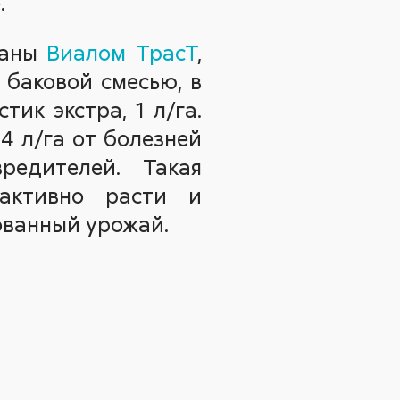
.
таны
Виалом ТрасТ
,
 баковой смесью, в
стик экстра, 1 л/га.
0,4 л/га от болезней
редителей. Такая
активно расти и
ованный урожай.