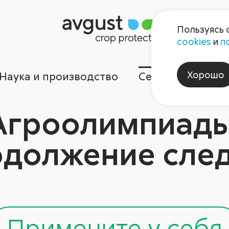
Пользуясь 
cookies
и
п
Хорошо
Наука и производство
Сервисы
Ком
Агроолимпиады
должение сле
Примените у себя