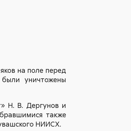
няков на поле перед
 были уничтожены
» Н. В. Дергунов и
обравшимися также
Чувашского НИИСХ.