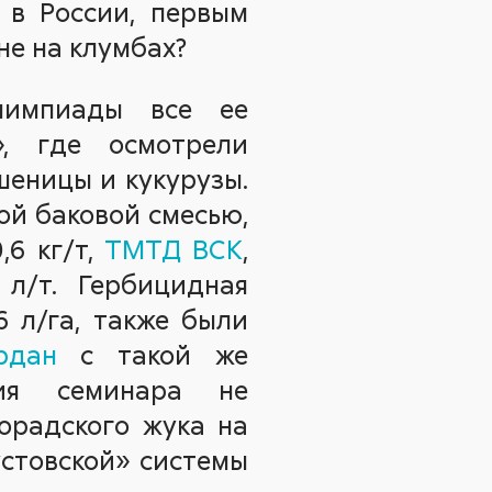
 в России, первым
не на клумбах?
олимпиады все ее
», где осмотрели
шеницы и кукурузы.
ой баковой смесью,
0,6 кг/т,
ТМТД ВСК
,
5 л/т. Гербицидная
,6 л/га, также были
рдан
с такой же
ния семинара не
орадского жука на
устовской» системы