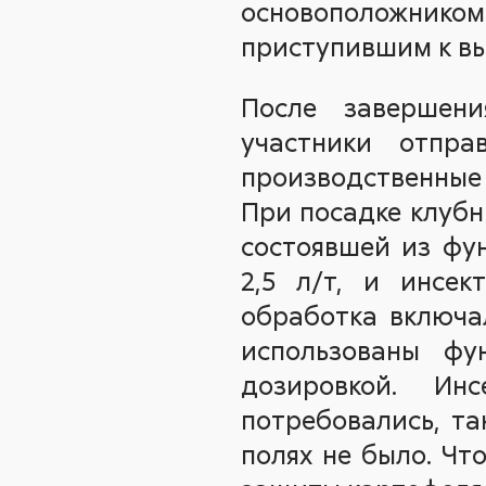
основоположником
приступившим к вы
После завершени
участники отпра
производственные 
При посадке клубн
состоявшей из фу
2,5 л/т, и инсе
обработка включ
использованы ф
дозировкой. Ин
потребовались, т
полях не было. Чт