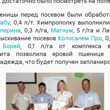
 достаточно было посмотреть на поле
шеницы перед посевом были обрабо
абу
, 0,4 л/т. Химпрополку выполнили
лерина
, 0,3 л/га,
Магнум
, 5 г/га и Ла
рыскивание посевов
Колосалем Про
, 
м
Борей
, 0,1 л/га от комплекса в
щита позволила яровой пшенице 
 надежда, что будет получен запланир