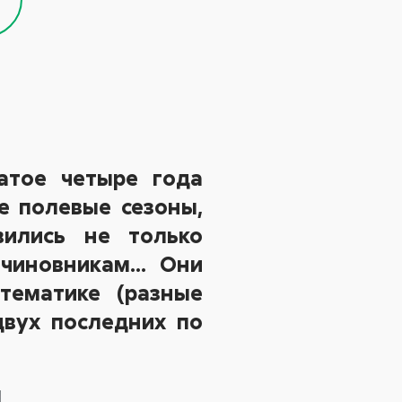
атое четыре года
е полевые сезоны,
вились не только
 чиновникам… Они
тематике (разные
двух последних по