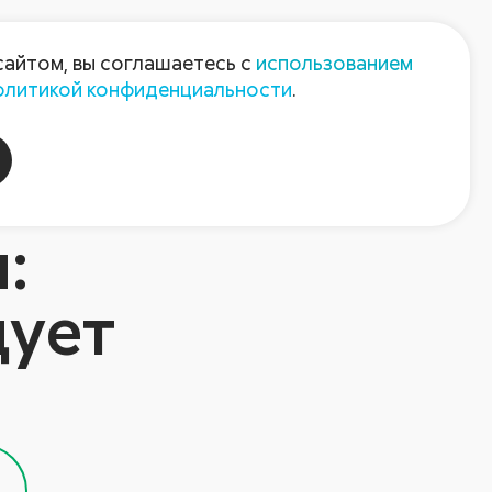
Пресс-центр
Контакты
сайтом, вы соглашаетесь с
использованием
олитикой конфиденциальности
.
пания
Август-Агро
:
дует