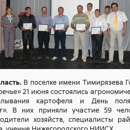
ласть.
В поселке имени Тимирязева 
речье» 21 июня состоялись агрономич
елывания картофеля и День поля
т». В них приняли участие 59 чел
одители хозяйств, специалисты ра
ва, ученые Нижегородского НИИСХ.