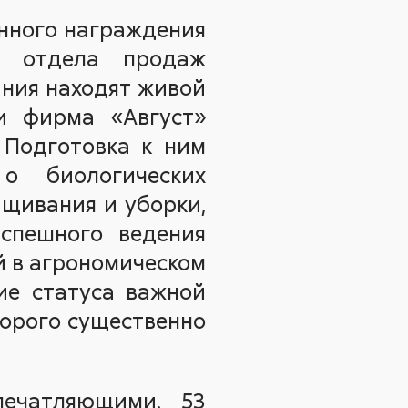
енного награждения
а отдела продаж
ания находят живой
ми фирма «Август»
. Подготовка к ним
о биологических
ащивания и уборки,
успешного ведения
й в агрономическом
ие статуса важной
торого существенно
печатляющими. 53