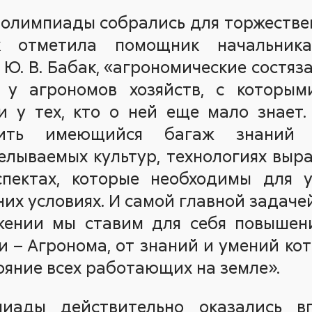
 олимпиады собрались для торжеств
ак отметила помощник начальник
 Ю. В. Бабак, «агрономические состяз
 у агрономов хозяйств, с которы
и у тех, кто о ней еще мало знает
вить имеющийся багаж знаний 
елываемых культур, технологиях выр
пектах, которые необходимы для 
них условиях. И самой главной задаче
ении мы ставим для себя повышен
и – Агронома, от знаний и умений ко
ояние всех работающих на земле».
пиады действительно оказались в