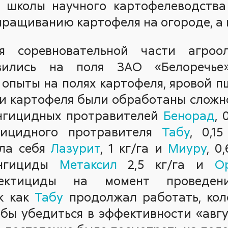
 школы научного картофелеводства
ращиванию картофеля на огороде, а 
я соревновательной части агро
вились на поля ЗАО «Белоречье
опыты на полях картофеля, яровой п
и картофеля были обработаны сложн
нгицидных протравителей
Бенорад
, 
ктицидного протравителя
Табу
, 0,1
ала себя
Лазурит
, 1 кг/га и
Миуру
, 0
унгициды
Метаксил
2,5 кг/га и
О
сектициды на момент проведе
ак как
Табу
продолжал работать, кол
обы убедиться в эффективности «авг