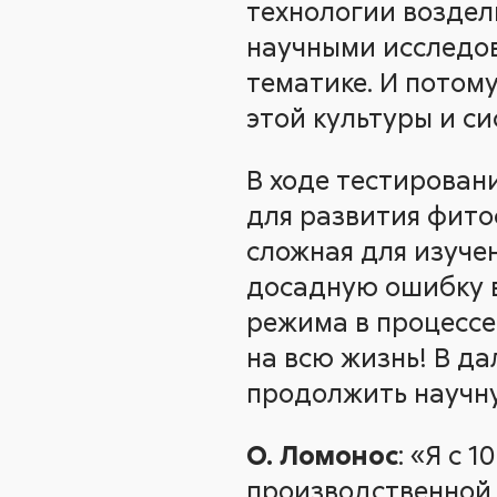
технологии воздел
научными исследов
тематике. И потом
этой культуры и си
В ходе тестировани
для развития фитоф
сложная для изуче
досадную ошибку в
режима в процессе
на всю жизнь! В д
продолжить научн
О. Ломонос
: «Я с 
производственной 