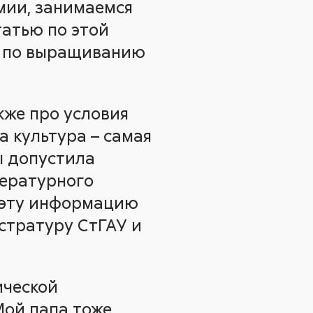
мии, занимаемся
атью по этой
ии по выращиванию
кже про условия
а культура – самая
ы допустила
пературного
ю эту информацию
стратуру СтГАУ и
ической
Мой папа тоже