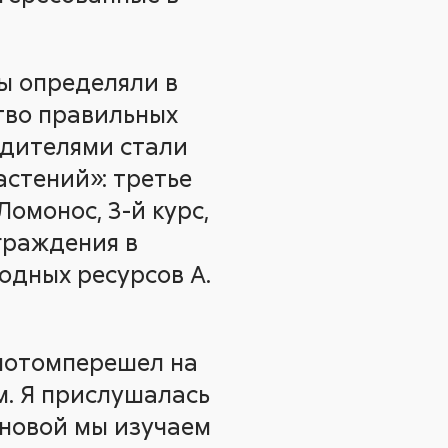
ы определяли в
тво правильных
бедителями стали
стений»: третье
Ломонос, 3-й курс,
аграждения в
одных ресурсов А.
 потомперешел на
м. Я прислушалась
ерновой мы изучаем