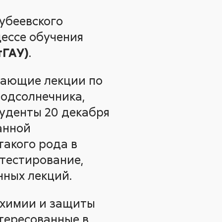
убеевского
цессе обучения
тГАУ)
.
чающие лекции по
подсолнечника,
туденты 20 декабря
анной
такого рода в
 тестирование,
нных лекций.
химии и защиты
нтересованные в