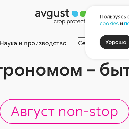
Пользуясь 
cookies
и
п
Хорошо
Наука и производство
Сервисы
Ком
грономом – быт
Август non-stop