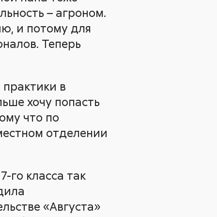
льность – агроном.
ию, и потому для
налов. Теперь
 практики в
льше хочу попасть
ому что по
 местном отделении
7-го класса так
одила
льстве «Августа»