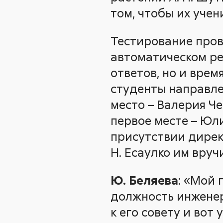
том, чтобы их уче
Тестирование пров
автоматическом ре
ответов, но и врем
студенты направле
место – Валерия Че
первое месте – Юли
присутствии дирек
Н. Есаулко им вру
Ю. Беляева
: «Мой 
должность инженер
к его совету и вот