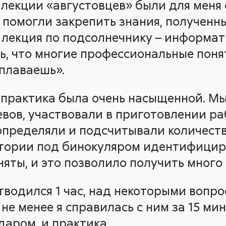
о лекции «августовцев» были для меня
 помогли закрепить знания, полученны
 лекция по подсолнечнику – информат
ь, что многие профессиональные поня
«плаваешь».
практика была очень насыщенной. М
евов, участвовали в приготовлении ра
определяли и подсчитывали количест
атории под бинокуляром идентифицир
яты, и это позволило получить много 
тводился 1 час, над некоторыми вопр
 не менее я справилась с ним за 15 мин
даром, и практика.