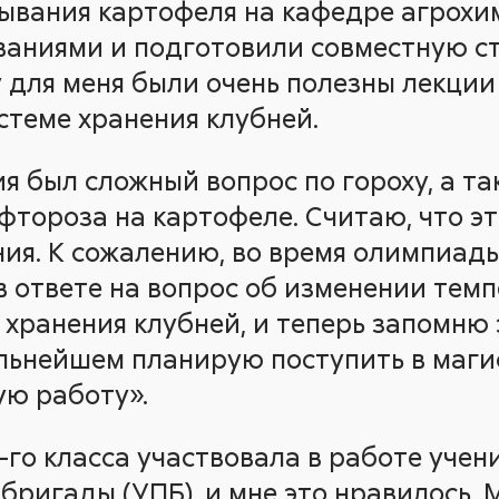
ывания картофеля на кафедре агрохи
аниями и подготовили совместную ст
у для меня были очень полезны лекц
стеме хранения клубней.
я был сложный вопрос по гороху, а та
тороза на картофеле. Считаю, что эт
ния. К сожалению, во время олимпиад
 ответе на вопрос об изменении тем
 хранения клубней, и теперь запомн
альнейшем планирую поступить в маги
ую работу».
10-го класса участвовала в работе учен
бригады (УПБ), и мне это нравилось. 