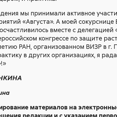
ждения мы принимали активное участи
иятий «Августа». А моей сокурснице 
посчастливилось вместе с делегацией 
ероссийском конгрессе по защите рас
етию РАН, организованном ВИЗР в г. П
актику в других организациях, я рада
!»
ЫНКИНА
ина
ирование материалов на электронные
шения редакции и с указанием перво