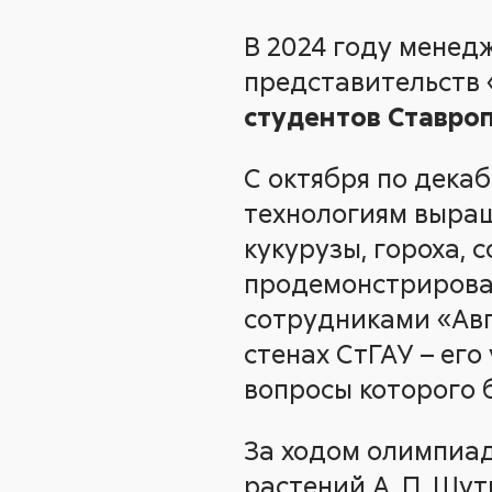
В 2024 году менед
представительств 
студентов Ставроп
С октября по дека
технологиям выращ
кукурузы, гороха, 
продемонстрирова
сотрудниками «Авг
стенах СтГАУ – ег
вопросы которого 
За ходом олимпиа
растений А. П. Шут