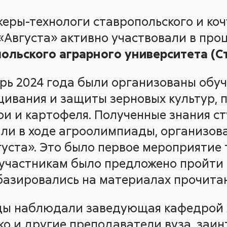
жеры-технологи ставропольского и коч
«Августа» активно участвовали в про
ольского аграрного университета (С
брь 2024 года были организованы обу
ивания и защиты зерновых культур, 
сои и картофеля. Полученные знания с
ли в ходе агроолимпиады, организов
уста». Это было первое мероприятие 
о участникам было предложено пройти
базировались на материалах прочита
ды наблюдали заведующая кафедрой 
ко и другие преподаватели вуза, заи