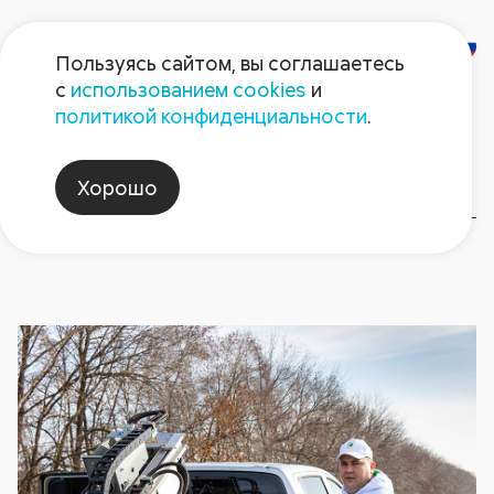
Пользуясь сайтом, вы соглашаетесь
с
использованием cookies
и
АгроЛаборатория-
политикой конфиденциальности
.
Ставрополь
Хорошо
О центре
Услуги центра
Контакты