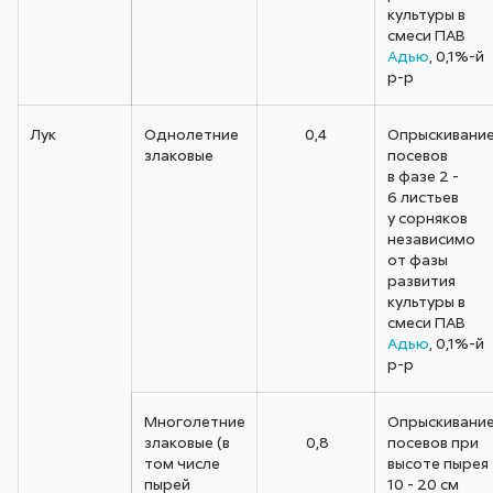
культуры в
смеси ПАВ
Адью
, 0,1%-й
р-р
Лук
Однолетние
0,4
Опрыскивани
злаковые
посевов
в фазе 2 -
6 листьев
у сорняков
независимо
от фазы
развития
культуры в
смеси ПАВ
Адью
, 0,1%-й
р-р
Многолетние
Опрыскивани
злаковые (в
0,8
посевов при
том числе
высоте пырея
пырей
10 - 20 см