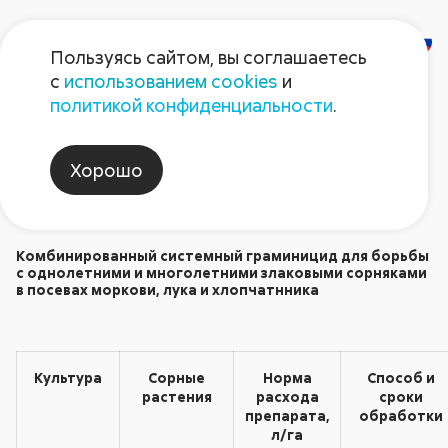
Пользуясь сайтом, вы соглашаетесь
с
использованием cookies
и
Квикстеп
политикой конфиденциальности
.
Гербициды
Хорошо
Комбинированный системный граминицид для борьбы
с однолетними и многолетними злаковыми сорняками
в посевах моркови, лука и хлопчатнника
Культура
Сорные
Норма
Способ и
растения
расхода
сроки
препарата,
обработки
л/га