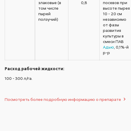
злаковые (в
0,8
посевов при
том числе
высоте пырея
пырей
10 - 20 см
ползучий)
независимо
от фазы
развития
культуры в
смеси ПАВ
Адью
, 0,1%-й
р-р
Расход рабочей жидкости:
100 - 300 л/га.
Посмотреть более подробную информацию о препарате