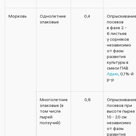
Морковь
Однолетние
0,4
Опрыскивани
злаковые
посевов
в фазе 2 -
6 листьев
у сорняков
независимо
от фазы
развития
культуры в
смеси ПАВ
Адью
, 0,1%-й
р-р
Многолетние
0,8
Опрыскивани
злаковые (в
посевов при
том числе
высоте пырея
пырей
10 - 20 см
ползучий)
независимо
от фазы
развития