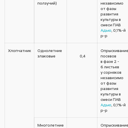
ползучий)
независимо
от фазы
развития
культуры в
смеси ПАВ
Адью
, 0,1%-й
р-р
Хлопчатник
Однолетние
Опрыскивани
злаковые
0,4
посевов
в фазе 2 -
6 листьев
у сорняков
независимо
от фазы
развития
культуры в
смеси ПАВ
Адью
, 0,1%-й
р-р
Многолетние
Опрыскивани