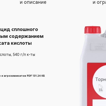
и описание
и огр
ицид сплошного
ным содержанием
сата кислоты
ислоты,
540 г/л
к-ты
 и агрохимикатов PDF 131.24 КБ