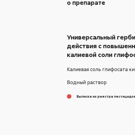
о препарате
Универсальный герб
действия с повышен
калиевой соли глифо
Калиевая соль глифосата к
Водный раствор
Выписка из реестра пестицидов