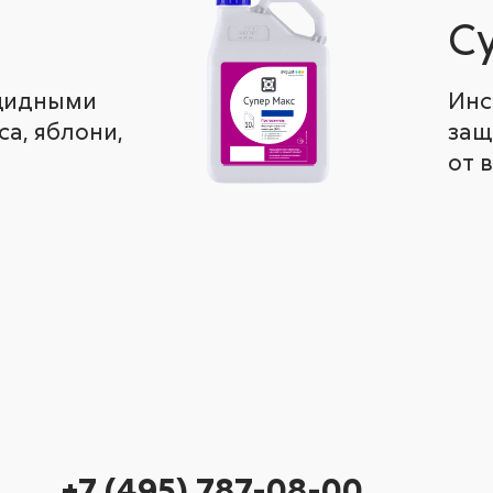
С
ицидными
Инс
а, яблони,
защ
от 
+7 (495) 787-08-00