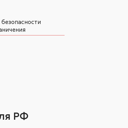
 безопасности
аничения
ля РФ