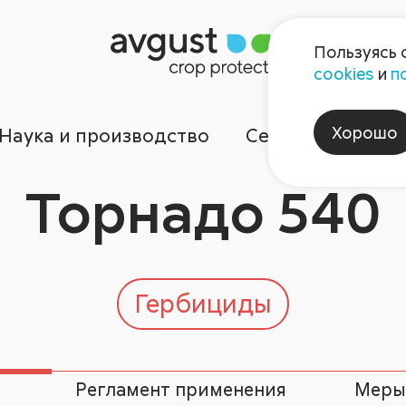
Пользуясь 
cookies
и
п
Хорошо
Наука и производство
Сервисы
Ком
Торнадо 540
Гербициды
Регламент применения
Меры