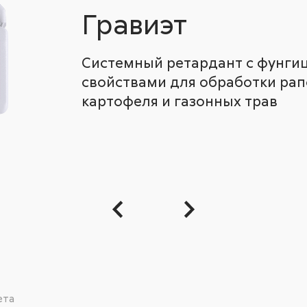
Гравиэт
Системный ретардант с фунг
свойствами для обработки рапс
картофеля и газонных трав
ета