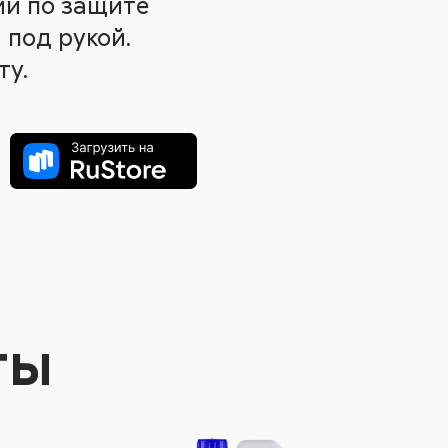
ии по защите
 под рукой.
ту.
ты