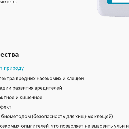
503.03 КБ
ества
ет природу
пектра вредных насекомых и клещей
тадии развития вредителей
актное и кишечное
ффект
 биометодом (безопасность для хищных клещей)
секомых-опылителей, что позволяет не вывозить ульи и