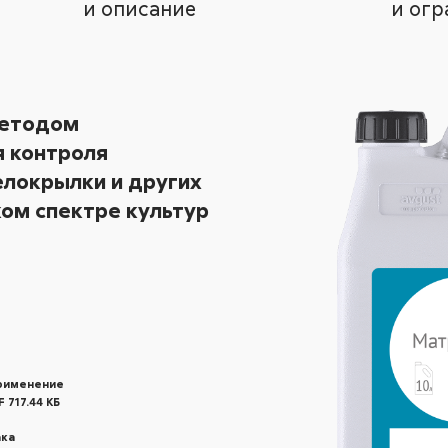
и описание
и огр
методом
я контроля
елокрылки и других
ом спектре культур
применение
 717.44 КБ
ака