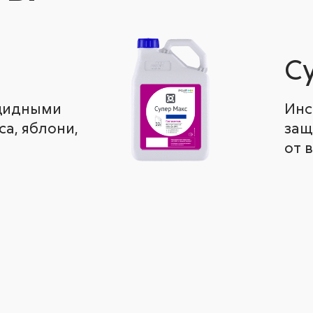
С
ицидными
Инс
а, яблони,
защ
от 