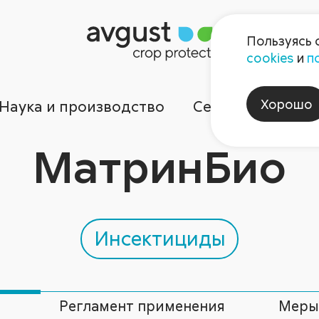
Пользуясь 
cookies
и
п
Хорошо
Наука и производство
Сервисы
Ком
МатринБио
Инсектициды
Регламент применения
Меры