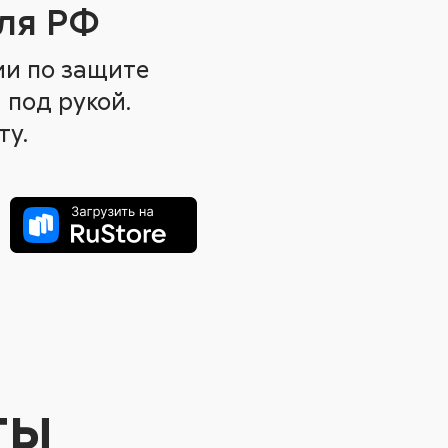
ля РФ
ии по защите
 под рукой.
ту.
ты