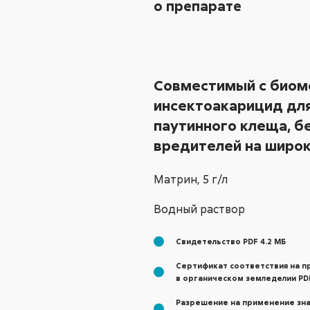
о препарате
Совместимый с био
инсектоакарицид дл
паутинного клеща, б
вредителей на широк
Матрин,
5 г/л
Водный раствор
Свидетельство PDF 4.2 МБ
Сертификат соответствия на 
в органическом земледелии PDF
Разрешение на применение зн