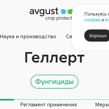
Пользуясь 
cookies
и
п
Хорошо
Наука и производство
Сервисы
Ком
Геллерт
Фунгициды
Регламент применения
Меры