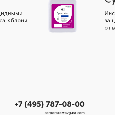
ицидными
Инс
а, яблони,
защ
от 
+7 (495) 787-08-00
corporate@avgust.com