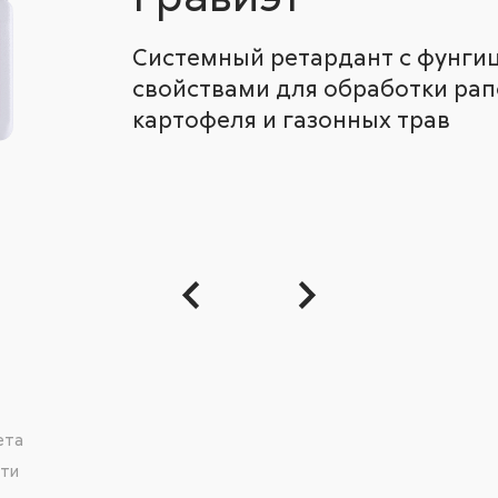
Системный ретардант с фунг
свойствами для обработки рапс
картофеля и газонных трав
ета
сти