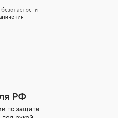
 безопасности
аничения
ля РФ
ии по защите
 под рукой.