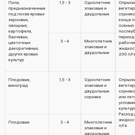
Поля,
1,5 - 3
Однолетние
Опрыск
предназначенные
злаковые и
вегети
под посев яровых
двудольные
сорняко
зерновых,
конце л
овощных,
осенью 
картофеля,
послеу
бахчевых,
период.
3 - 4
Многолетние
цветочных
рабоче
злаковые и
декоративных,
жидкост
двудольные
других яровых
200 л/г
культур
Плодовые,
1,5 - 3
Однолетние
Опрыск
виноград
злаковые и
вегети
двудольные
сорняко
сорняки
или лет
услови
культур
Расход
жидкост
Плодовые
3 - 4
Многолетние
л/га
злаковые и
двудольные