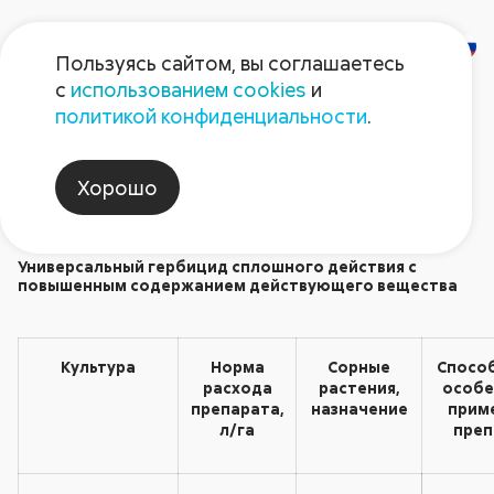
Пользуясь сайтом, вы соглашаетесь
с
использованием cookies
и
Торнадо 500
политикой конфиденциальности
.
Гербициды
Хорошо
Универсальный гербицид сплошного действия с
повышенным содержанием действующего вещества
Культура
Норма
Сорные
Способ
расхода
растения,
особе
препарата,
назначение
прим
л/га
преп