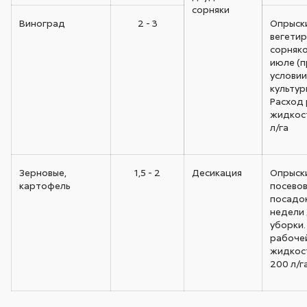
сорняки
Виноград
2 - 3
Опрыск
вегети
сорняко
июле (п
услови
культур
Расход
жидкост
л/га
Зерновые,
1,5 - 2
Десикация
Опрыск
картофель
посевов
посадок
недели
уборки.
рабоче
жидкост
200 л/г