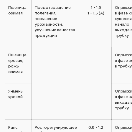
Пшеница
Предотвращение
1 - 1,5
Опрыски
озимая
полегания,
1 - 1,5 (А)
в фазе 
повышение
кущения
урожайности,
начало
улучшение качества
выхода 
продукции
трубку
Пшеница
Опрыски
яровая,
в фазе 
рожь
в трубку
озимая
Ячмень
Опрыски
яровой
в фазе 
выхода 
трубку
Рапс
Росторегулирующее
0,8 - 1,2
Опрыски