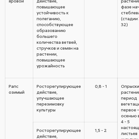
яровой
действие,
растени
повышающее
фазе на
устойчивость к
стеблев
полеганию,
(стадии 
способствующее
32)
образованию
большего
количества ветвей,
стручков и семян на
растении,
повышающее
урожайность
Рапс
Росторегулирующее
0,8 - 1
Опрыски
озимый
действие,
растени
улучшающее
период
перезимовку
вегетац
культуры
первое 
осенью 
4 - 5
настоящ
Росторегулирующее
1,5 - 2
листьев
действие,