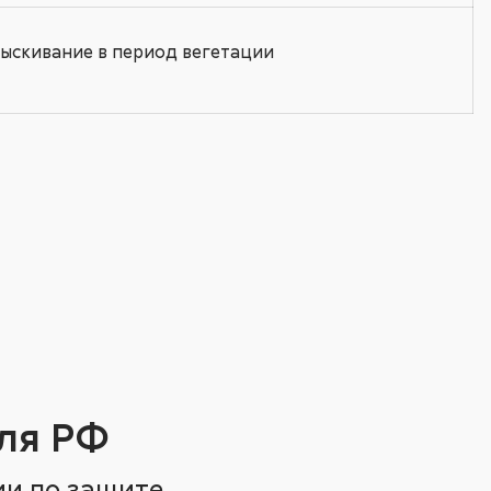
ыскивание в период вегетации
ля РФ
ии по защите