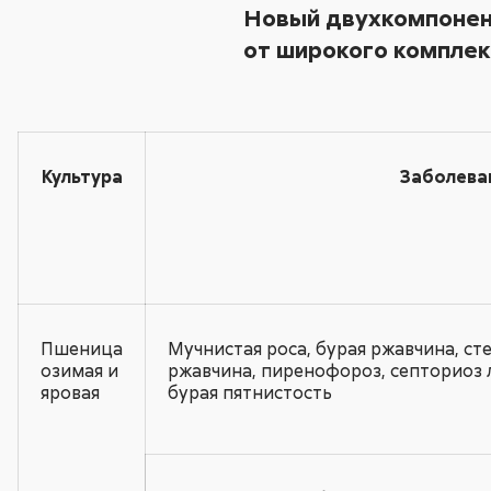
Новый двухкомпонент
от широкого компле
Культура
Заболева
Пшеница
Мучнистая роса, бурая ржавчина, ст
озимая и
ржавчина, пиренофороз, септориоз л
яровая
бурая пятнистость