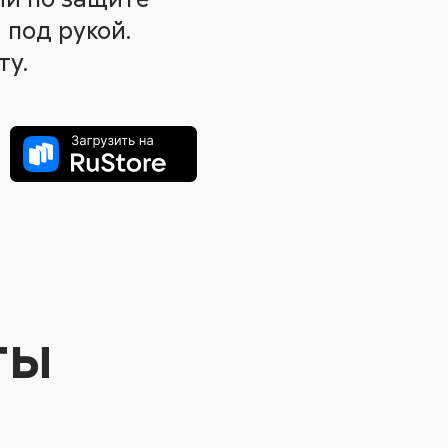
 под рукой.
ту.
ты