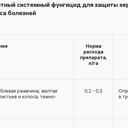
ный системный фунгицид для защиты зер
кса болезней
ние
Норма
расхода
препарата,
л/га
еблевая ржавчина, желтая
0,2 - 0,3
Опр
истьев и колоса, темно-
в т