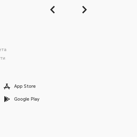
ета
сти
App Store
Google Play