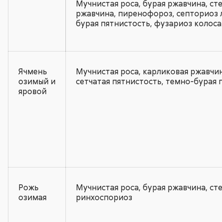
Мучнистая роса, бурая ржавчина, ст
ржавчина, пиренофороз, септориоз л
бурая пятнистость, фузариоз колоса
Ячмень
Мучнистая роса, карликовая ржавчин
озимый и
сетчатая пятнистость, темно-бурая 
яровой
Рожь
Мучнистая роса, бурая ржавчина, ст
озимая
ринхоспориоз