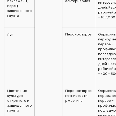
баклажаны,
альтернариоз
интервало
перец
дней. Рас
защищенного
рабочей 
грунта
– 10 л/100
Лук
Пероноспороз
Опрыскив
период ве
первое –
профилак
последую
интервало
дней. Рас
рабочей 
– 400 - 60
Цветочные
Пероноспороз,
Опрыскив
культуры
пятнистости,
период ве
открытого и
ржавчина
первое –
защищенного
профилак
грунта
последую
интервало