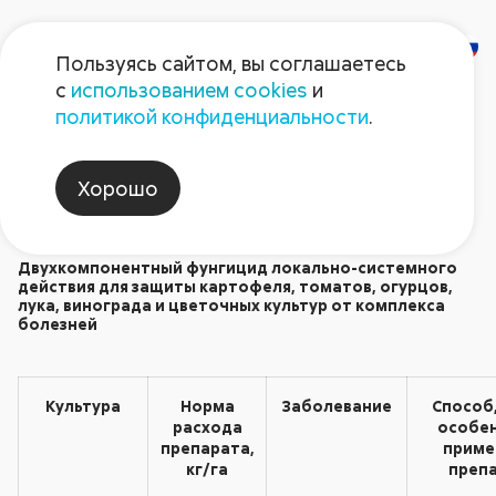
Пользуясь сайтом, вы соглашаетесь
с
использованием cookies
и
Ордан
политикой конфиденциальности
.
Фунгициды
Хорошо
Двухкомпонентный фунгицид локально-системного
действия для защиты картофеля, томатов, огурцов,
лука, винограда и цветочных культур от комплекса
болезней
Культура
Норма
Заболевание
Способ,
расхода
особе
препарата,
приме
кг/га
преп