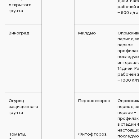
дней. Рас
открытого
рабочей 
грунта
– 600 л/га
Виноград
Милдью
Опрыскив
период ве
первое –
профилак
последую
интервало
14дней. Р
рабочей 
– 1000 л/г
Огурец
Пероноспороз
Опрыскив
защищенного
период ве
грунта
первое –
профилак
в стадии 4
настоящих
Томаты,
Фитофтороз,
последую