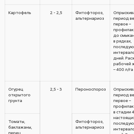
Картофель
2 - 2,5
Фитофтороз,
Опрыскив
альтернариоз
период ве
первое –
профилак
до смыкан
в рядках,
последую
интервало
дней. Рас
рабочей 
– 400 л/га
Огурец
2,5 - 3
Пероноспороз
Опрыскив
открытого
период ве
грунта
первое –
профилак
в стадии 4
настоящих
Томаты,
Фитофтороз,
последую
баклажаны,
альтернариоз
интервало
перец