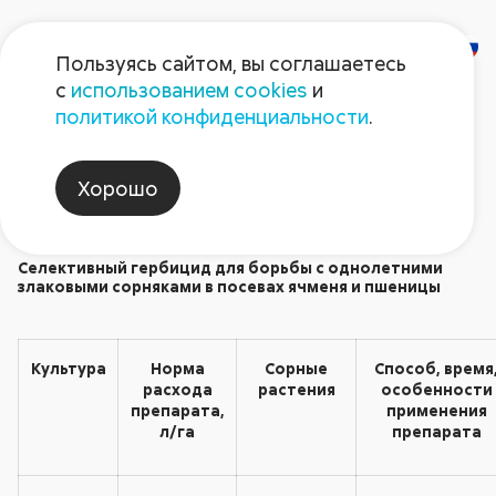
Пользуясь сайтом, вы соглашаетесь
с
использованием cookies
и
Ластик Экстра
политикой конфиденциальности
.
Гербициды
Хорошо
Селективный гербицид для борьбы с однолетними
злаковыми сорняками в посевах ячменя и пшеницы
Культура
Норма
Сорные
Способ, время
расхода
растения
особенности
препарата,
применения
л/га
препарата