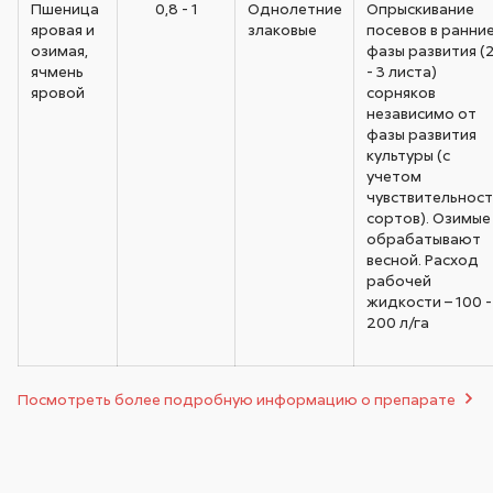
Пшеница
0,8 - 1
Однолетние
Опрыскивание
яровая и
злаковые
посевов в ранни
озимая,
фазы развития (
ячмень
- 3 листа)
яровой
сорняков
независимо от
фазы развития
культуры (с
учетом
чувствительност
сортов). Озимые
обрабатывают
весной. Расход
рабочей
жидкости – 100 -
200 л/га
Посмотреть более подробную информацию о препарате