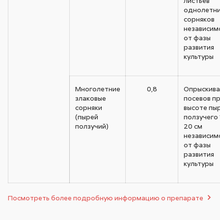
листьев
однолетн
сорняков
независим
от фазы
развития
культуры
Многолетние
0,8
Опрыскива
злаковые
посевов п
сорняки
высоте пы
(пырей
ползучего 
ползучий)
20 см
независим
от фазы
развития
культуры
Посмотреть более подробную информацию о препарате