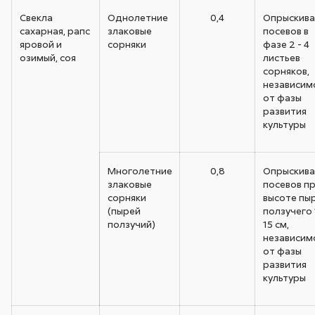
Свекла
Однолетние
0,4
Опрыскива
сахарная, рапс
злаковые
посевов в
яровой и
сорняки
фазе 2 - 4
озимый, соя
листьев
сорняков,
независим
от фазы
развития
культуры
Многолетние
0,8
Опрыскива
злаковые
посевов п
сорняки
высоте пы
(пырей
ползучего 
ползучий)
15 см,
независим
от фазы
развития
культуры