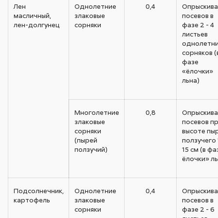
Лен
Однолетние
0,4
Опрыскива
масличный,
злаковые
посевов в
лен-долгунец
сорняки
фазе 2 - 4
листьев
однолетн
сорняков (
фазе
«ёлочки»
льна)
Многолетние
0,8
Опрыскива
злаковые
посевов п
сорняки
высоте пы
(пырей
ползучего 
ползучий)
15 см (в фа
ёлочки» ль
Подсолнечник,
Однолетние
0,4
Опрыскива
картофель
злаковые
посевов в
сорняки
фазе 2 - 6