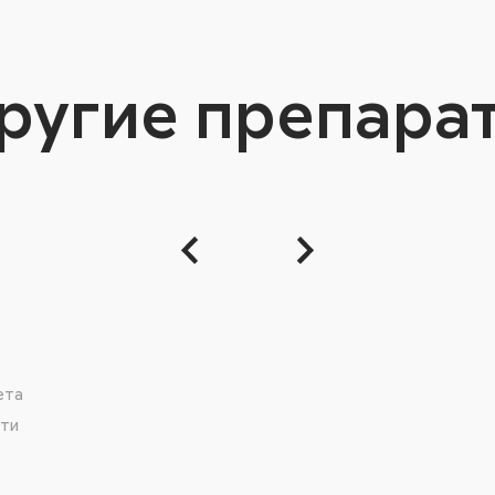
ругие препара
ета
сти