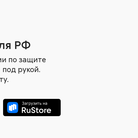
ля РФ
ии по защите
 под рукой.
ту.