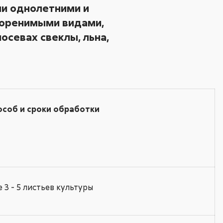
и однолетними и
коренимыми видами,
посевах свеклы, льна,
особ и сроки обработки
3 - 5 листьев культуры