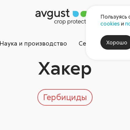
Пользуясь 
cookies
и
п
Хорошо
Наука и производство
Сервисы
Ком
Хакер
Гербициды