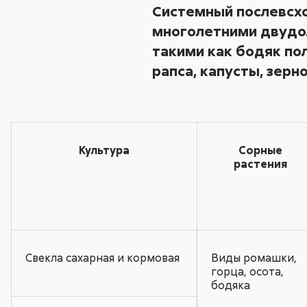
Системный послевсх
многолетними двудо
такими как бодяк пол
рапса, капусты, зерн
Культура
Сорные
растения
Свекла сахарная и кормовая
Виды ромашки,
горца, осота,
бодяка