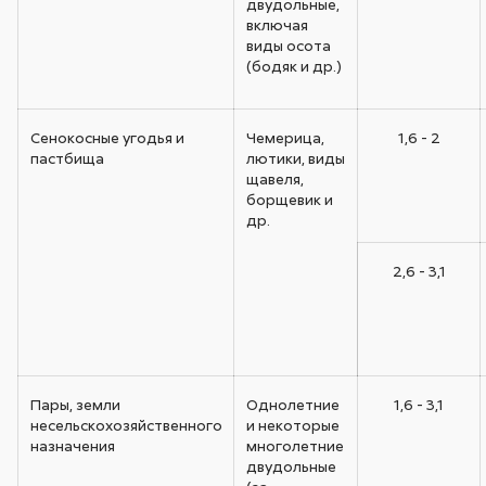
двудольные,
включая
виды осота
(бодяк и др.)
Сенокосные угодья и
Чемерица,
1,6 - 2
пастбища
лютики, виды
щавеля,
борщевик и
др.
2,6 - 3,1
Пары, земли
Однолетние
1,6 - 3,1
несельскохозяйственного
и некоторые
назначения
многолетние
двудольные