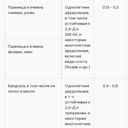
Пшеница и ячмень
Однолетние
0,15 - 0,3
озимые, рожь
двудольные,
в том числе
устойчивые к
2,4-Д и
2М-4Х, и
некоторые
многолетние
Пшеница и ячмень
двудольные,
яровые, овес
включая
виды осота
(бодяк и др.)
Кукуруза, в том числе на
Однолетние
0,4 - 0,8
силос и масло
двудольные,
в т. ч.
устойчивые к
2,4-Д и
триазинам, и
некоторые
многолетние