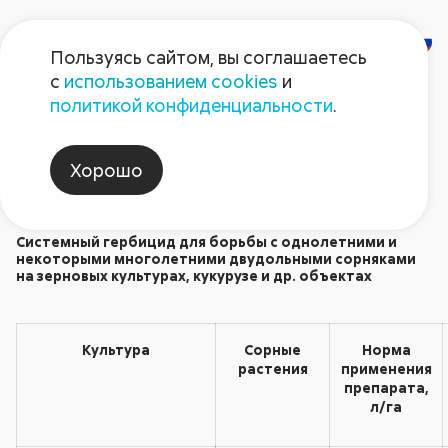
Пользуясь сайтом, вы соглашаетесь
с
использованием cookies
и
Деймос
политикой конфиденциальности
.
Гербициды
Хорошо
Системный гербицид для борьбы с однолетними и
некоторыми многолетними двудольными сорняками
на зерновых культурах, кукурузе и др. объектах
Культура
Сорные
Норма
растения
применения
препарата,
л/га