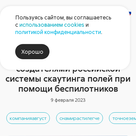
Пользуясь сайтом, вы соглашаетесь
с
использованием cookies
и
политикой конфиденциальности
.
Новости отрасли
В новом сезоне «Август»
Хорошо
будет сотрудничать с
создателями российской
системы скаутинга полей при
помощи беспилотников
9 февраля 2023
компанияавгуст
снамирастилегче
точноезе