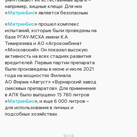
например, хищные клещи. Для них
«
МатринБио
» является безопасным.
«
МатринБио
» прошел комплекс
испытаний, которые были проведены на
базе РГАУ-МСХА имени К.А.
Тимирязева и АО «Агрокомбинат
«Московский». Он показал высокую
активность на всех стадиях развития
вредителей. Первые партии препарата
были произведены в июне и июле 2021
года на мощностях Филиала
АО Фирма «Август» «Вурнарский завод
смесевых препаратов». Для применения
в АПК было выпущено 15 760 литров
«
МатринБио
», и еще 6 000 литров –
для использования в личных и
подсобных хозяйствах.
ЕЩЕ