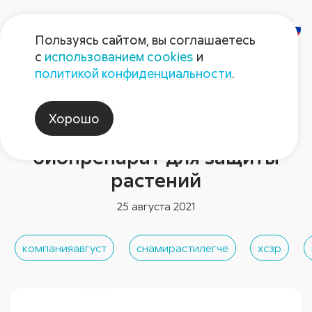
Пользуясь сайтом, вы соглашаетесь
с
использованием cookies
и
политикой конфиденциальности
.
Новости отрасли
Компания «Август»
Хорошо
выпустила первый
биопрепарат для защиты
растений
25 августа 2021
компанияавгуст
снамирастилегче
хсзр