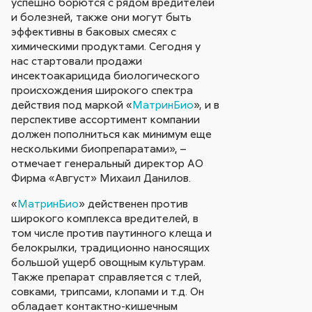
успешно борются с рядом вредителей
и болезней, также они могут быть
эффективны в баковых смесях с
химическими продуктами. Сегодня у
нас стартовали продажи
инсектоакарицида биологического
происхождения широкого спектра
действия под маркой «
МатринБио
», и в
перспективе ассортимент компании
должен пополниться как минимум еще
несколькими биопрепаратами», –
отмечает генеральный директор АО
Фирма «Август» Михаил Данилов.
«
МатринБио
» действенен против
широкого комплекса вредителей, в
том числе против паутинного клеща и
белокрылки, традиционно наносящих
большой ущерб овощным культурам.
Также препарат справляется с тлей,
совками, трипсами, клопами и т.д. Он
обладает контактно-кишечным