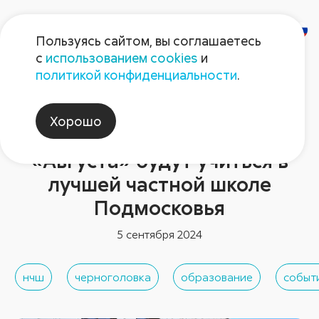
Пользуясь сайтом, вы соглашаетесь
с
использованием cookies
и
политикой конфиденциальности
.
Новости отрасли
Дети сотрудников научно-
Хорошо
исследовательского центра
«Августа» будут учиться в
лучшей частной школе
Подмосковья
5 сентября 2024
нчш
черноголовка
образование
событ