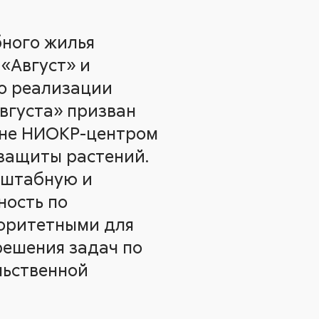
бного жилья
«Август» и
 о реализации
вгуста» призван
ане НИОКР-центром
 защиты растений.
сштабную и
ность по
иоритетными для
решения задач по
льственной