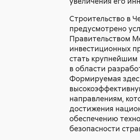
увеличения его ин
Строительство в Ч
предусмотрено ус
Правительством Мо
инвестиционных пр
стать крупнейшим 
в области разрабо
Формируемая здес
высокоэффективную
направлениям, кот
достижения национ
обеспечению техно
безопасности стра