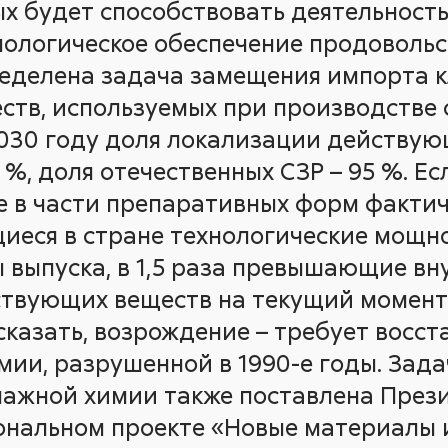
х будет способствовать деятельность
ологическое обеспечение продоволь
ределена задача замещения импорта 
тв, используемых при производстве
 2030 году доля локализации действу
%, доля отечественных СЗР – 95 %. Ес
 в части препаративных форм фактич
иеся в стране технологические мощн
 выпуска, в 1,5 раза превышающие вну
твующих веществ на текущий момент о
сказать, возрождение – требует восс
ии, разрушенной в 1990-е годы. Зада
нажной химии также поставлена През
ональном проекте «Новые материалы и