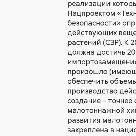
реализации которы
Нацпроектом «Техн
безопасности» оп
действующих вещес
растений (СЗР). К
должна достичь 20 
импортозамещение
произошло (имеющ
обеспечить объемы
производство дейс
создание – точнее 
малотоннажной хим
развития малотон
закреплена в наци