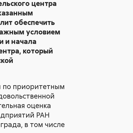
ельского центра
указанным
лит обеспечить
важным условием
и и начала
ентра, который
ской
и по приоритетным
довольственной
тельная оценка
едприятий РАН
града, в том числе