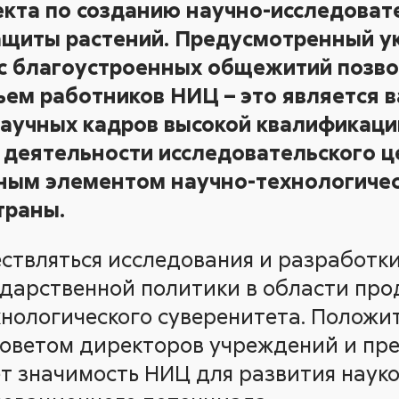
екта по созданию научно-исследоват
защиты растений. Предусмотренный 
с благоустроенных общежитий позво
ем работников НИЦ – это является 
аучных кадров высокой квалификаци
деятельности исследовательского ц
жным элементом научно-технологиче
траны.
ствляться исследования и разработк
дарственной политики в области про
хнологического суверенитета. Положи
Советом директоров учреждений и пр
т значимость НИЦ для развития науко