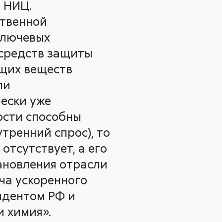
 НИЦ.
ственной
ключевых
 средств защиты
ющих веществ
ли
ески уже
ости способны
тренний спрос), то
тсутствует, а его
тановления отрасли
ча ускоренного
идентом РФ и
 химия».