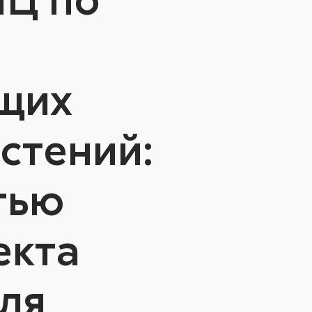
щих
стений:
тью
екта
для