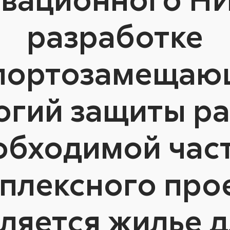
разработке
портозамещаю
огий защиты ра
обходимой час
плексного про
ляется жилье 