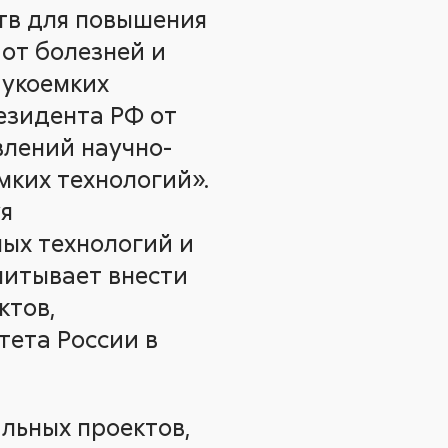
тв для повышения
 от болезней и
аукоемких
езидента РФ от
влений научно-
мких технологий».
я
ых технологий и
читывает внести
ктов,
тета России в
альных проектов,