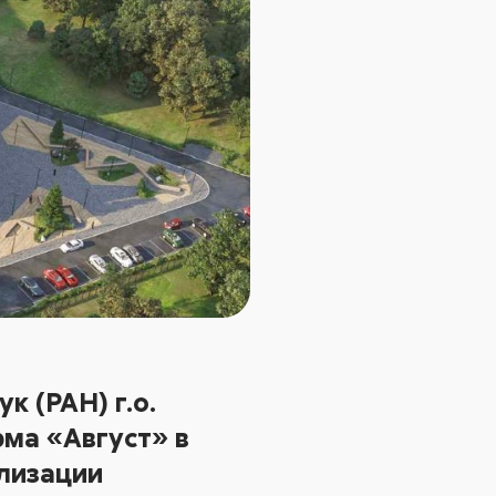
к (РАН) г.о.
ма «Август» в
ализации