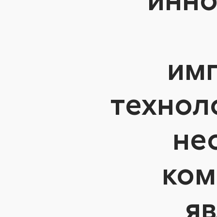
им
технол
не
ком
яв