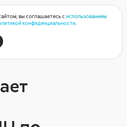
Пресс-центр
Контакты
сайтом, вы соглашаетесь с
использованием
олитикой конфиденциальности
.
пания
Август-Агро
вает
ИЦ по