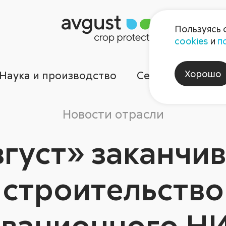
Пользуясь 
cookies
и
п
Хорошо
Наука и производство
Сервисы
Ком
Новости отрасли
густ» заканчи
строительство
вационного Н