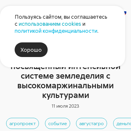
Пользуясь сайтом, вы соглашаетесь
с
использованием cookies
и
политикой конфиденциальности
.
Новости отрасли
«Август» проведет в
Хорошо
Татарстане День поля,
посвященный интенсивной
системе земледелия с
высокомаржинальными
культурами
11 июля 2023
агропроект
событие
августагро
деньп