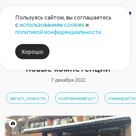
Пользуясь сайтом, вы соглашаетесь
с
использованием cookies
и
политикой конфиденциальности
.
Новости компании
Семинар технологов
Хорошо
«Августа»: обмен опытом,
новые компетенции
7 декабря 2022
август_новости
компанияавгуст
снамирасти