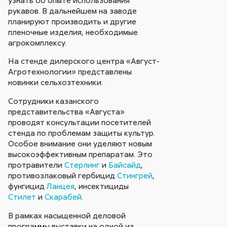
рукавов. В дальнейшем на заводе
планируют производить и другие
пленочные изделия, необходимые
агрокомплексу.
На стенде дилерского центра «Август-
Агротехнологии» представлены
новинки сельхозтехники.
Сотрудники казанского
представительства «Августа»
проводят консультации посетителей
стенда по проблемам защиты культур.
Особое внимание они уделяют новым
высокоэффективным препаратам. Это
протравители
Стерлинг
и
Байсайд
,
противозлаковый гербицид
Стингрей
,
фунгицид
Ланцея
, инсектициды
Стилет
и
Скарабей
.
В рамках насыщенной деловой
программы выставки на одной из