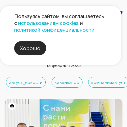
Пользуясь сайтом, вы соглашаетесь
с
использованием cookies
и
политикой конфиденциальности
.
Новости компании
Продолжается выставка
Хорошо
«Казань Агро»
13 февраля 2025
август_новости
казаньагро
компанияавгуст