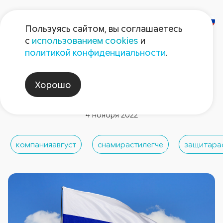
Пользуясь сайтом, вы соглашаетесь
с
использованием cookies
и
политикой конфиденциальности
.
Новости компании
Поздравляем вас с Днем
Хорошо
народного единства!
4 ноября 2022
компанияавгуст
снамирастилегче
защитара