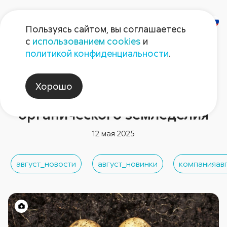
Пользуясь сайтом, вы соглашаетесь
с
использованием cookies
и
политикой конфиденциальности
.
Новости компании
МатринБио – первый
Хорошо
препарат «Августа» для
органического земледелия
12 мая 2025
август_новости
август_новинки
компанияав