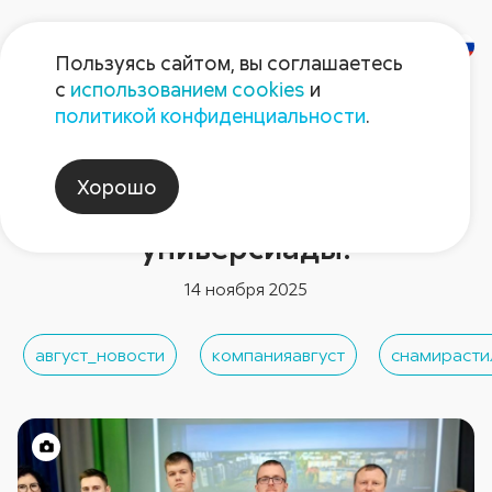
Пользуясь сайтом, вы соглашаетесь
с
использованием cookies
и
политикой конфиденциальности
.
Новости компании
«Август» провел финал
Хорошо
агрономической
универсиады!
14 ноября 2025
август_новости
компанияавгуст
снамирасти