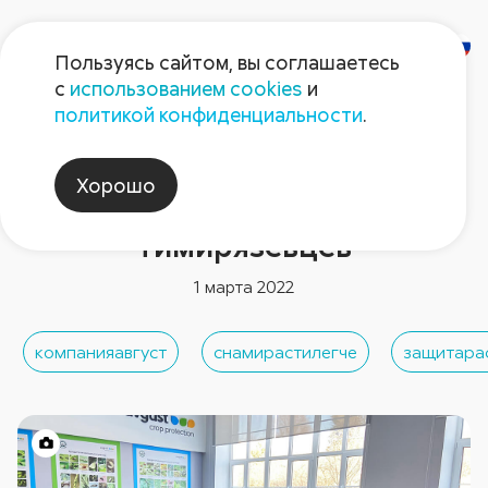
Пользуясь сайтом, вы соглашаетесь
с
использованием cookies
и
политикой конфиденциальности
.
Новости компании
Агрономическая
Хорошо
универсиада для
тимирязевцев
1 марта 2022
компанияавгуст
снамирастилегче
защитара