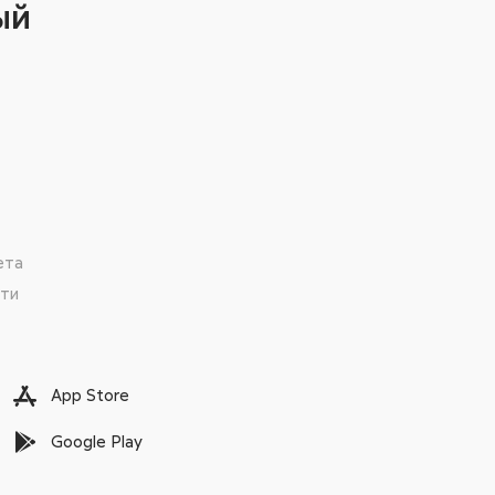
ый
ета
сти
App Store
Google Play