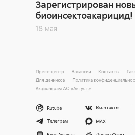
Зарегистрирован нов
биоинсектоакарицид!
18 мая
Пресс-центр
Вакансии
Контакты
Газ
Для дачников
Политика конфиденциально
Акционерам АО «Август»
Вконтакте
Rutube
Телеграм
MAX
ДиректФарм
Блог Августа