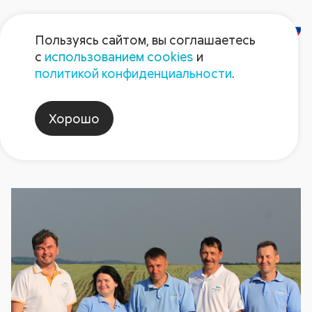
Пользуясь сайтом, вы соглашаетесь
с
использованием cookies
и
Новости
политикой конфиденциальности
.
Хорошо
выставка