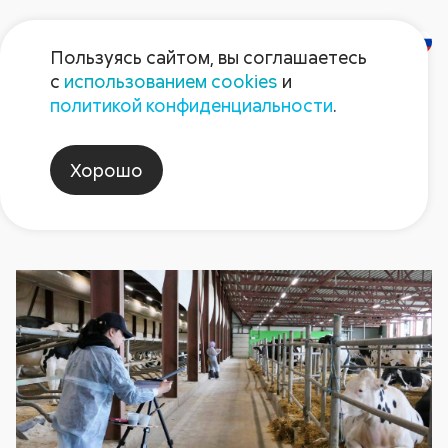
Пользуясь сайтом, вы соглашаетесь
с
использованием cookies
и
Новости
политикой конфиденциальности
.
Хорошо
время_вперед