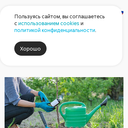
Пользуясь сайтом, вы соглашаетесь
с
использованием cookies
и
Новости
политикой конфиденциальности
.
Хорошо
удобрения