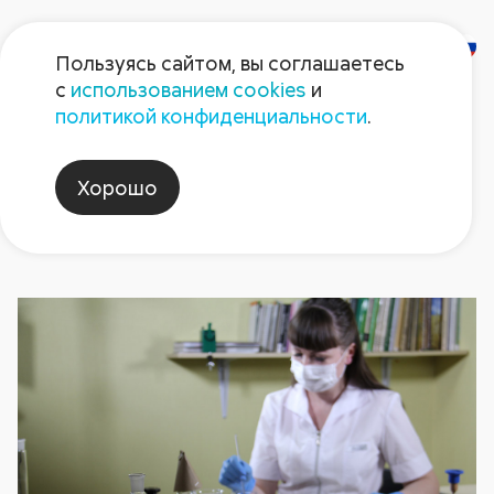
Пользуясь сайтом, вы соглашаетесь
с
использованием cookies
и
Новости
политикой конфиденциальности
.
Хорошо
ростовскаяобласть