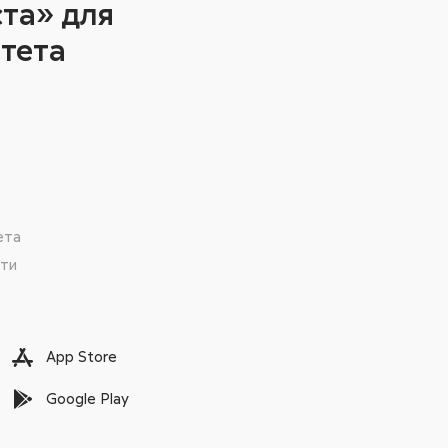
та» для
тета
ета
сти
App Store
Google Play