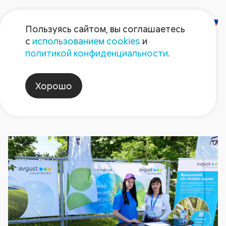
Пользуясь сайтом, вы соглашаетесь
с
использованием cookies
и
Новости
политикой конфиденциальности
.
Хорошо
notillexpo