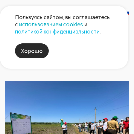
Пользуясь сайтом, вы соглашаетесь
с
использованием cookies
и
Новости
политикой конфиденциальности
.
Хорошо
cooperation