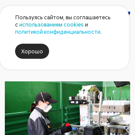
Пользуясь сайтом, вы соглашаетесь
с
использованием cookies
и
Новости
политикой конфиденциальности
.
Хорошо
август_дача