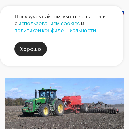
Пользуясь сайтом, вы соглашаетесь
с
использованием cookies
и
Новости
политикой конфиденциальности
.
Хорошо
агрономия