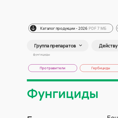
Каталог продукции - 2026
PDF 7 МБ
Группа препаратов
Действ
фунгициды
Протравители
Гербициды
Фунгициды
Бен