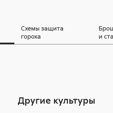
Схемы защита
Бро
гороха
и ст
Другие культуры