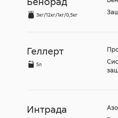
Бенорад
Защ
3кг/12кг/1кг/0,5кг
Геллерт
Про
Сис
5л
защ
Интрада
Азо