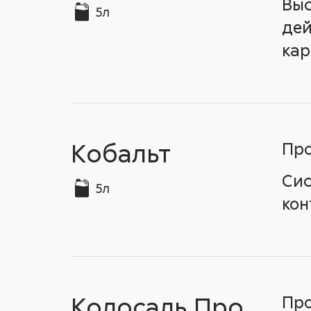
Выс
5л
дей
кар
Кобальт
Про
Сис
5л
кон
Колосаль Про
Про