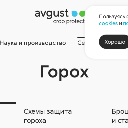
Пользуясь 
cookies
и
п
Хорошо
Наука и производство
Сервисы
Ком
Горох
Схемы защита
Бро
гороха
и ст