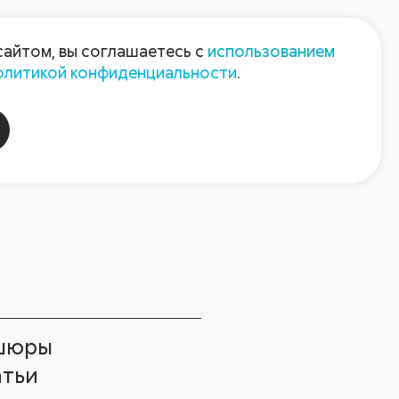
Пресс-центр
Контакты
сайтом, вы соглашаетесь с
использованием
олитикой конфиденциальности
.
пания
Август-Агро
шюры
атьи