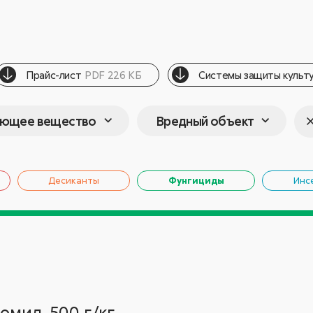
Прайс-лист
PDF 226 КБ
Cистемы защиты культу
ующее вещество
Вредный объект
Десиканты
Фунгициды
Инс
омил, 500 г/кг