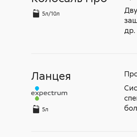
Дву
5л/10л
защ
др.
Ланцея
Про
Сис
спе
бол
5л